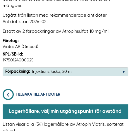
mängder.
Utgått från listan med rekommenderade antidoter,
Antidotlistan 2026-02.
Ersatt av 2 förpackningar av Atropinsulfat 10 mg/ml.
Företag:
Viatris AB (Ombud)
NPL/SB-id:
19750124000025
Förpackning:
Injektionsflaska, 20 ml
TILLBAKA TILL ANTIDOTER
Lagerhållare, välj min utgångspunkt för avstånd
Listan visar alla (54) lagerhållare av Atropin Viatris, sorterat
på ort