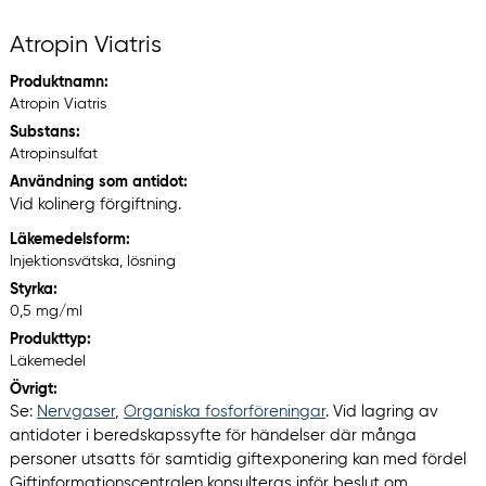
Atropin Viatris
Produktnamn:
Atropin Viatris
Substans:
Atropinsulfat
Användning som antidot:
Vid kolinerg förgiftning.
Läkemedelsform:
Injektionsvätska, lösning
Styrka:
0,5 mg/ml
Produkttyp:
Läkemedel
Övrigt:
Se:
Nervgaser
,
Organiska fosforföreningar
. Vid lagring av
antidoter i beredskapssyfte för händelser där många
personer utsatts för samtidig giftexponering kan med fördel
Giftinformationscentralen konsulteras inför beslut om