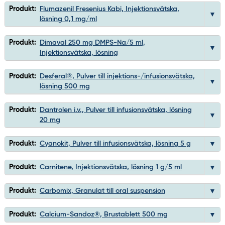
Produkt:
Flumazenil Fresenius Kabi, Injektionsvätska,
lösning 0,1 mg/ml
Produkt:
Dimaval 250 mg DMPS-Na/5 ml,
Injektionsvätska, lösning
Produkt:
Desferal®, Pulver till injektions-/infusionsvätska,
lösning 500 mg
Produkt:
Dantrolen i.v., Pulver till infusionsvätska, lösning
20 mg
Produkt:
Cyanokit, Pulver till infusionsvätska, lösning 5 g
Produkt:
Carnitene, Injektionsvätska, lösning 1 g/5 ml
Produkt:
Carbomix, Granulat till oral suspension
Produkt:
Calcium-Sandoz®, Brustablett 500 mg