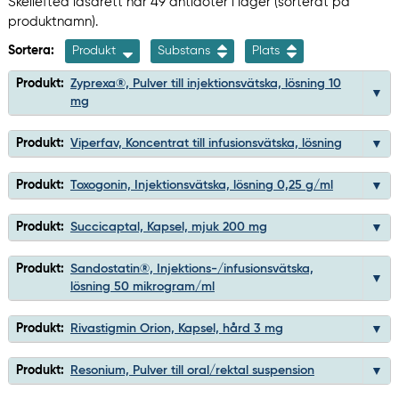
Skellefteå lasarett har 49 antidoter i lager (sorterat på
produktnamn).
Sortera:
Produkt
Substans
Plats
Produkt:
Zyprexa®, Pulver till injektionsvätska, lösning 10
mg
Produkt:
Viperfav, Koncentrat till infusionsvätska, lösning
Produkt:
Toxogonin, Injektionsvätska, lösning 0,25 g/ml
Produkt:
Succicaptal, Kapsel, mjuk 200 mg
Produkt:
Sandostatin®, Injektions-/infusionsvätska,
lösning 50 mikrogram/ml
Produkt:
Rivastigmin Orion, Kapsel, hård 3 mg
Produkt:
Resonium, Pulver till oral/rektal suspension