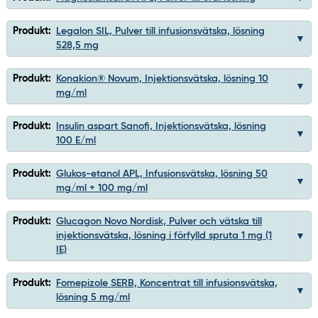
Produkt:
Legalon SIL, Pulver till infusionsvätska, lösning
528,5 mg
Produkt:
Konakion® Novum, Injektionsvätska, lösning 10
mg/ml
Produkt:
Insulin aspart Sanofi, Injektionsvätska, lösning
100 E/ml
Produkt:
Glukos-etanol APL, Infusionsvätska, lösning 50
mg/ml + 100 mg/ml
Produkt:
Glucagon Novo Nordisk, Pulver och vätska till
injektionsvätska, lösning i förfylld spruta 1 mg (1
IE)
Produkt:
Fomepizole SERB, Koncentrat till infusionsvätska,
lösning 5 mg/ml