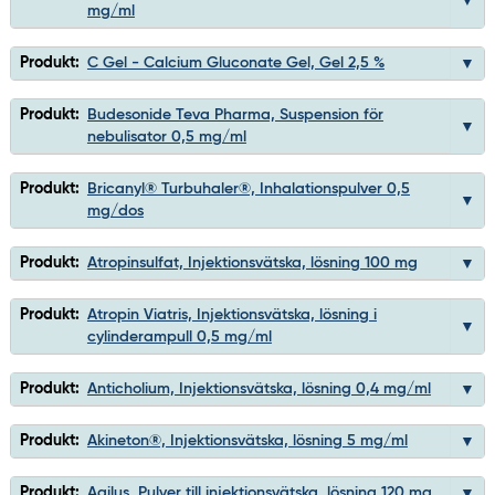
mg/ml
Produkt:
C Gel - Calcium Gluconate Gel, Gel 2,5 %
Produkt:
Budesonide Teva Pharma, Suspension för
nebulisator 0,5 mg/ml
Produkt:
Bricanyl® Turbuhaler®, Inhalationspulver 0,5
mg/dos
Produkt:
Atropinsulfat, Injektionsvätska, lösning 100 mg
Produkt:
Atropin Viatris, Injektionsvätska, lösning i
cylinderampull 0,5 mg/ml
Produkt:
Anticholium, Injektionsvätska, lösning 0,4 mg/ml
Produkt:
Akineton®, Injektionsvätska, lösning 5 mg/ml
Produkt:
Agilus, Pulver till injektionsvätska, lösning 120 mg