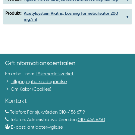
Produkt:
Acetylcystein Viatris, Lösning för nebulisator 200
mg/ml
Giftinformationscentralen
En enhet inom
Läkemedelsverket
Tillgänglighetsredogörelse
Om Kakor (Cookies)
Kontakt
Telefon: För sjukvården
010-456 6719
Telefon: Administrativa ärenden
010-456 6750
E-post:
antidoter@gic.se