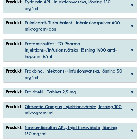
Produkt:
Pyridoxin APL, Injektionsvätska, lösning 150
mg/ml
Produkt:
Pulmicort® Turbuhaler®, Inhalationspulver 400
mikrogram/dos
Produkt:
Protaminsulfat LEO Pharma,
Injektions-/infusionsvätska, lösning 1400 anti-
heparin IE/ml
Produkt:
Praxbind, Injektions-/infusionsvätska, lösning 50
mg/ml
Produkt:
Pravidel®, Tablett 2,5 mg
Produkt:
Oktreotid Campus, Injektionsvätska, lösning 100
mikrogram/ml
Produkt:
Natriumtiosulfat APL, Injektionsvätska, lösning
150 mg/ml