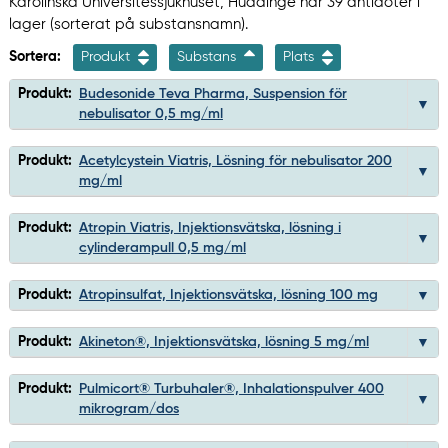
Karolinska Universitessjukhuset, Huddinge har 39 antidoter i
lager (sorterat på substansnamn).
Sortera:
Produkt
Substans
Plats
Produkt:
Budesonide Teva Pharma, Suspension för
nebulisator 0,5 mg/ml
Produkt:
Acetylcystein Viatris, Lösning för nebulisator 200
mg/ml
Produkt:
Atropin Viatris, Injektionsvätska, lösning i
cylinderampull 0,5 mg/ml
Produkt:
Atropinsulfat, Injektionsvätska, lösning 100 mg
Produkt:
Akineton®, Injektionsvätska, lösning 5 mg/ml
Produkt:
Pulmicort® Turbuhaler®, Inhalationspulver 400
mikrogram/dos