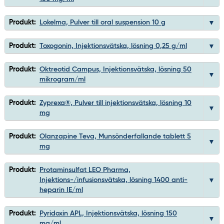
Produkt:
Lokelma, Pulver till oral suspension 10 g
Produkt:
Toxogonin, Injektionsvätska, lösning 0,25 g/ml
Produkt:
Oktreotid Campus, Injektionsvätska, lösning 50
mikrogram/ml
Produkt:
Zyprexa®, Pulver till injektionsvätska, lösning 10
mg
Produkt:
Olanzapine Teva, Munsönderfallande tablett 5
mg
Produkt:
Protaminsulfat LEO Pharma,
Injektions-/infusionsvätska, lösning 1400 anti-
heparin IE/ml
Produkt:
Pyridoxin APL, Injektionsvätska, lösning 150
mg/ml