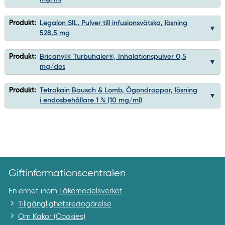
Produkt:
Legalon SIL, Pulver till infusionsvätska, lösning
528,5 mg
Produkt:
Bricanyl® Turbuhaler®, Inhalationspulver 0,5
mg/dos
Produkt:
Tetrakain Bausch & Lomb, Ögondroppar, lösning
i endosbehållare 1 % (10 mg/ml)
Giftinformationscentralen
En enhet inom
Läkemedelsverket
Tillgänglighetsredogörelse
Om Kakor (Cookies)