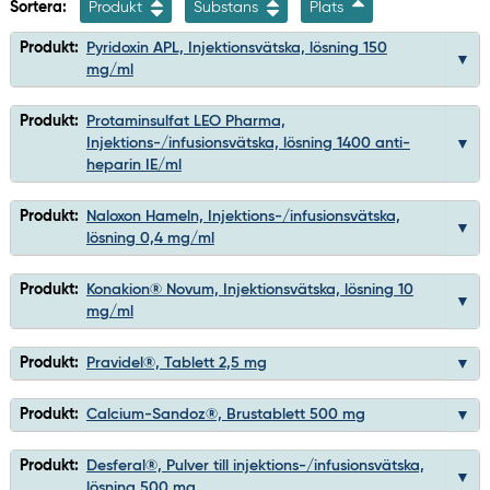
Sortera:
Produkt
Substans
Plats
Produkt:
Pyridoxin APL, Injektionsvätska, lösning 150
mg/ml
Produkt:
Protaminsulfat LEO Pharma,
Injektions-/infusionsvätska, lösning 1400 anti-
heparin IE/ml
Produkt:
Naloxon Hameln, Injektions-/infusionsvätska,
lösning 0,4 mg/ml
Produkt:
Konakion® Novum, Injektionsvätska, lösning 10
mg/ml
Produkt:
Pravidel®, Tablett 2,5 mg
Produkt:
Calcium-Sandoz®, Brustablett 500 mg
Produkt:
Desferal®, Pulver till injektions-/infusionsvätska,
lösning 500 mg