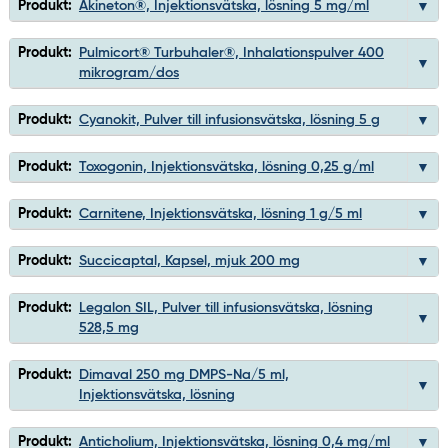
Produkt:
Akineton®, Injektionsvätska, lösning 5 mg/ml
Produkt:
Pulmicort® Turbuhaler®, Inhalationspulver 400
mikrogram/dos
Produkt:
Cyanokit, Pulver till infusionsvätska, lösning 5 g
Produkt:
Toxogonin, Injektionsvätska, lösning 0,25 g/ml
Produkt:
Carnitene, Injektionsvätska, lösning 1 g/5 ml
Produkt:
Succicaptal, Kapsel, mjuk 200 mg
Produkt:
Legalon SIL, Pulver till infusionsvätska, lösning
528,5 mg
Produkt:
Dimaval 250 mg DMPS-Na/5 ml,
Injektionsvätska, lösning
Produkt:
Anticholium, Injektionsvätska, lösning 0,4 mg/ml