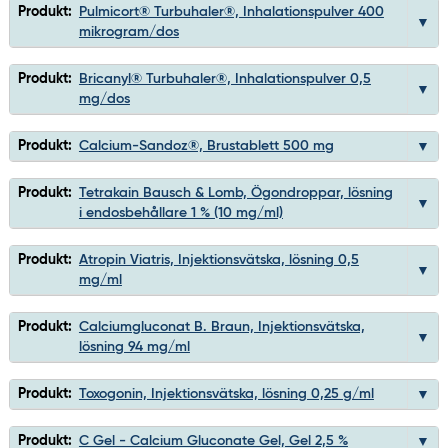
Produkt:
Pulmicort® Turbuhaler®, Inhalationspulver 400
mikrogram/dos
Produkt:
Bricanyl® Turbuhaler®, Inhalationspulver 0,5
mg/dos
Produkt:
Calcium-Sandoz®, Brustablett 500 mg
Produkt:
Tetrakain Bausch & Lomb, Ögondroppar, lösning
i endosbehållare 1 % (10 mg/ml)
Produkt:
Atropin Viatris, Injektionsvätska, lösning 0,5
mg/ml
Produkt:
Calciumgluconat B. Braun, Injektionsvätska,
lösning 94 mg/ml
Produkt:
Toxogonin, Injektionsvätska, lösning 0,25 g/ml
Produkt:
C Gel - Calcium Gluconate Gel, Gel 2,5 %