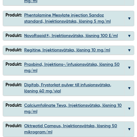
mg/ml
Produkt:
Phentolamine Mesylate injection Sandoz
standard, Injektionsvätska, lösning 5 mg/ml
Produkt:
NovoRapid®, Injektionsvätska, lösning 100 E/ml
Produkt:
Regitine, Injektionsvätska, lösning 10 mg/ml
Produkt:
Praxbind, Injektions-/infusionsvätska, lösning 50
mg/ml
Produkt:
Digifab, Frystorkat pulver till infusionsvätska,
lösning 40 mg/vial
Produkt:
Calciumfolinate Teva, Injektionsvätska, lösning 10
mg/ml
Produkt:
Oktreotid Campus, Injektionsvätska, lösning 50
mikrogram/ml