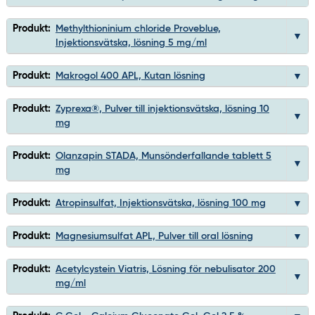
Produkt:
Methylthioninium chloride Proveblue,
Injektionsvätska, lösning 5 mg/ml
Produkt:
Makrogol 400 APL, Kutan lösning
Produkt:
Zyprexa®, Pulver till injektionsvätska, lösning 10
mg
Produkt:
Olanzapin STADA, Munsönderfallande tablett 5
mg
Produkt:
Atropinsulfat, Injektionsvätska, lösning 100 mg
Produkt:
Magnesiumsulfat APL, Pulver till oral lösning
Produkt:
Acetylcystein Viatris, Lösning för nebulisator 200
mg/ml