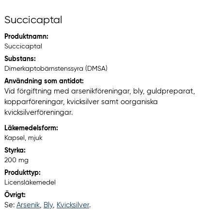
Succicaptal
Produktnamn:
Succicaptal
Substans:
Dimerkaptobärnstenssyra (DMSA)
Användning som antidot:
Vid förgiftning med arsenikföreningar, bly, guldpreparat,
kopparföreningar, kvicksilver samt oorganiska
kvicksilverföreningar.
Läkemedelsform:
Kapsel, mjuk
Styrka:
200 mg
Produkttyp:
Licensläkemedel
Övrigt:
Se:
Arsenik
,
Bly
,
Kvicksilver
.