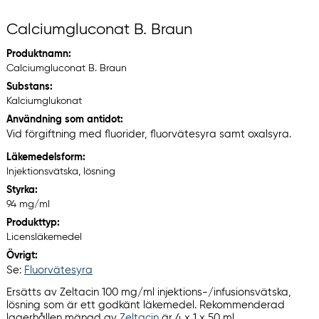
Calciumgluconat B. Braun
Produktnamn:
Calciumgluconat B. Braun
Substans:
Kalciumglukonat
Användning som antidot:
Vid förgiftning med fluorider, fluorvätesyra samt oxalsyra.
Läkemedelsform:
Injektionsvätska, lösning
Styrka:
94 mg/ml
Produkttyp:
Licensläkemedel
Övrigt:
Se:
Fluorvätesyra
Ersätts av Zeltacin 100 mg/ml injektions-/infusionsvätska,
lösning som är ett godkänt läkemedel. Rekommenderad
lagerhållen mängd av
Zeltacin
är 4 x 1 x 50 ml.