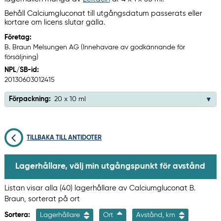
Behåll Calciumgluconat till utgångsdatum passerats eller
kortare om licens slutar gälla.
Företag:
B. Braun Melsungen AG (Innehavare av godkännande för
försäljning)
NPL/SB-id:
20130603012415
Förpackning:
20 x 10 ml
TILLBAKA TILL ANTIDOTER
Lagerhållare, välj min utgångspunkt för avstånd
Listan visar alla (40) lagerhållare av Calciumgluconat B.
Braun, sorterat på ort
Sortera:
Lagerhållare
Ort
Avstånd, km