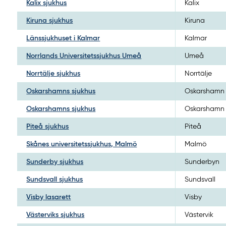
Kalix sjukhus
Kalix
Kiruna sjukhus
Kiruna
Länssjukhuset i Kalmar
Kalmar
Norrlands Universitetssjukhus Umeå
Umeå
Norrtälje sjukhus
Norrtälje
Oskarshamns sjukhus
Oskarshamn
Oskarshamns sjukhus
Oskarshamn
Piteå sjukhus
Piteå
Skånes universitetssjukhus, Malmö
Malmö
Sunderby sjukhus
Sunderbyn
Sundsvall sjukhus
Sundsvall
Visby lasarett
Visby
Västerviks sjukhus
Västervik