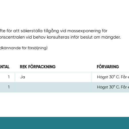
fte för att säkerställa tillgång vid massexponering för
onscentralen vid behov konsulteras inför beslut om mängder.
kännande för försäljning)
ANTAL
REK FÖRPACKNING
FÖRVARING
1
Ja
Högst 30° C. Får e
1
Högst 30° C. Får e