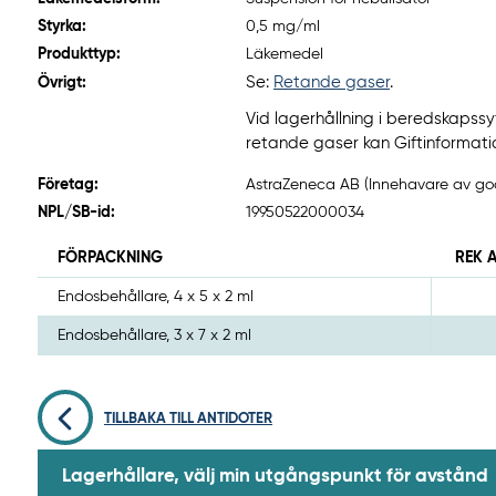
Styrka:
0,5 mg/ml
Produkttyp:
Läkemedel
Se:
Retande gaser
.
Övrigt:
Vid lagerhållning i beredskapssy
retande gaser kan Giftinformati
Företag:
AstraZeneca AB (Innehavare av god
NPL/SB-id:
19950522000034
FÖRPACKNING
REK 
Endosbehållare, 4 x 5 x 2 ml
Endosbehållare, 3 x 7 x 2 ml
TILLBAKA TILL ANTIDOTER
Lagerhållare, välj min utgångspunkt för avstånd