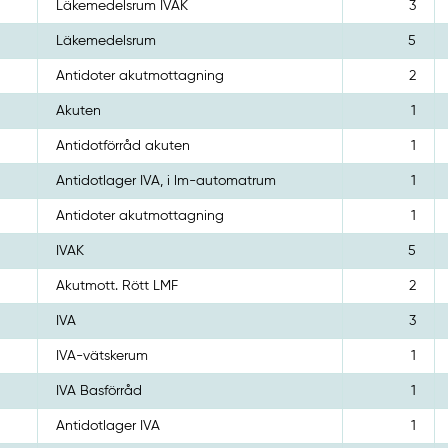
Läkemedelsrum IVAK
3
Läkemedelsrum
5
Antidoter akutmottagning
2
Akuten
1
Antidotförråd akuten
1
Antidotlager IVA, i lm-automatrum
1
Antidoter akutmottagning
1
IVAK
5
Akutmott. Rött LMF
2
IVA
3
IVA-vätskerum
1
IVA Basförråd
1
Antidotlager IVA
1