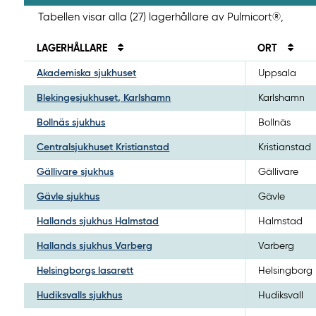
Tabellen visar alla (27) lagerhållare av Pulmicort®,
LAGERHÅLLARE
ORT
Akademiska sjukhuset
Uppsala
Blekingesjukhuset, Karlshamn
Karlshamn
Bollnäs sjukhus
Bollnäs
Centralsjukhuset Kristianstad
Kristianstad
Gällivare sjukhus
Gällivare
Gävle sjukhus
Gävle
Hallands sjukhus Halmstad
Halmstad
Hallands sjukhus Varberg
Varberg
Helsingborgs lasarett
Helsingborg
Hudiksvalls sjukhus
Hudiksvall