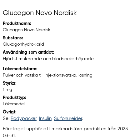
Glucagon Novo Nordisk
Produktnamn:
Glucagon Novo Nordisk
Substans:
Glukagonhydroklorid
Användning som antidot:
Hjärtstimulerande och blodsockerhöjande.
Läkemedelsform:
Pulver och vätska till injektionsvätska, lösning
Styrka:
1 mg
Produkttyp:
Läkemedel
Övrigt:
Se:
Bodypacker
,
Insulin
,
Sulfonureider
.
Företaget upphör att marknadsföra produkten från 2023-
03-31.