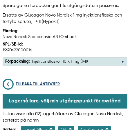
Spara gärna förpackningar tills utgångsdatum passeras.
Ersätts av Glucagon Novo Nordisk 1 mg Injektionsflaska och
förfylld spruta, I + II (Hypokit)
Företag:
Novo Nordisk Scandinavia AB (Ombud)
NPL/SB-id:
19670622000016
Förpackning:
Injektionsflaskor, 10 x 1 mg (I+II)
TILLBAKA TILL ANTIDOTER
Lagerhållare, välj min utgångspunkt för avstånd
Listan visar alla (12) lagerhållare av Glucagon Novo Nordisk,
sorterat på namn
Sortera:
Lagerhållare
Ort
Avstånd, km