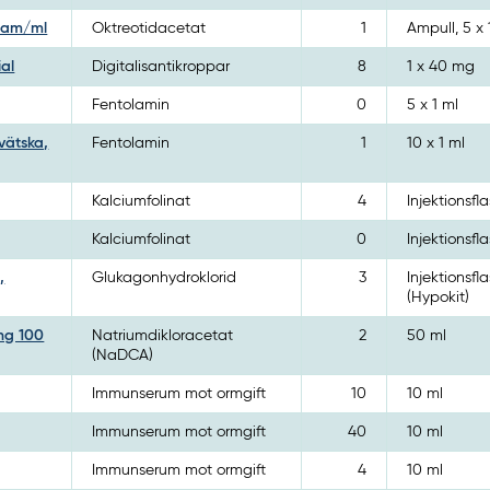
gram/ml
Oktreotidacetat
1
Ampull, 5 x 
ial
Digitalisantikroppar
8
1 x 40 mg
Fentolamin
0
5 x 1 ml
vätska,
Fentolamin
1
10 x 1 ml
Kalciumfolinat
4
Injektionsfl
Kalciumfolinat
0
Injektionsfl
,
Glukagonhydroklorid
3
Injektionsfla
(Hypokit)
ing 100
Natriumdikloracetat
2
50 ml
(NaDCA)
Immunserum mot ormgift
10
10 ml
Immunserum mot ormgift
40
10 ml
Immunserum mot ormgift
4
10 ml