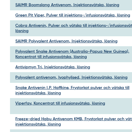
SAIMR Boomslang Antivenom, Injektionsvätska, lösning
Green Pit Viper, Pulver till injektions-/infusionsvätska, lösning
Cobra Antivenin, Pulver och vätska till injektions-/infusionsvä
lösning
SAIMR Polyvalent Antivenom, Injektionsvätska, lösning
Polyvalent Snake Antivenom (Australia-Papua New Guinea),
Koncentrat till infusionsvätska, lösning
Antivipmyn Tri, Injektionsvätska, lösning
Polyvalent antivenom, lyophylised, Injektionsvätska, lösning
Snake Antivenin I.P. Haffkine, Frystorkat pulver och vätska till
injektionsvätska, lösning
Viperfav, Koncentrat till infusionsvätska, lösning
Freeze-dried Habu Antivenom KMB, Frystorkat pulver och vätsk
injektionsvätska, lösning