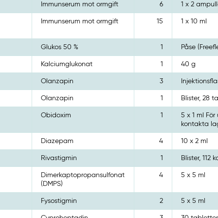
Immunserum mot ormgift
6
1 x 2 ampull
Immunserum mot ormgift
15
1 x 10 ml
Glukos 50 %
1
Påse (Freefl
Kalciumglukonat
1
40 g
Olanzapin
3
Injektionsfla
Olanzapin
1
Blister, 28 
Obidoxim
1
5 x 1 ml För
kontakta la
Diazepam
4
10 x 2 ml
Rivastigmin
1
Blister, 112 
Dimerkaptopropansulfonat
4
5 x 5 ml
(DMPS)
Fysostigmin
2
5 x 5 ml