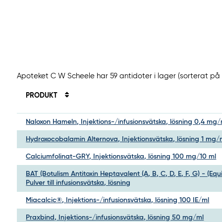
Apoteket C W Scheele har 59 antidoter i lager (sorterat på 
PRODUKT
Naloxon Hameln, Injektions-/infusionsvätska, lösning 0,4 mg/
Hydroxocobalamin Alternova, Injektionsvätska, lösning 1 mg/
Calciumfolinat-GRY, Injektionsvätska, lösning 100 mg/10 ml
BAT (Botulism Antitoxin Heptavalent (A, B, C, D, E, F, G) - (Equ
Pulver till infusionsvätska, lösning
Miacalcic®, Injektions-/infusionsvätska, lösning 100 IE/ml
Praxbind, Injektions-/infusionsvätska, lösning 50 mg/ml