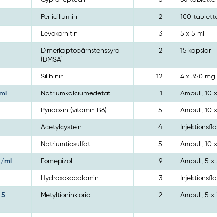
Cyproheptadin
3
30 tablette
Penicillamin
2
100 tablett
Levokarnitin
3
5 x 5 ml
Dimerkaptobärnstenssyra
2
15 kapslar
(DMSA)
Silibinin
12
4 x 350 mg
/ml
Natriumkalciumedetat
1
Ampull, 10 x
Pyridoxin (vitamin B6)
5
Ampull, 10 x
Acetylcystein
4
Injektionsfl
Natriumtiosulfat
5
Ampull, 10 x
g/ml
Fomepizol
9
Ampull, 5 x
Hydroxokobalamin
3
Injektionsfl
 5
Metyltioninklorid
2
Ampull, 5 x 