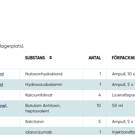
lagerplats).
SUBSTANS
ANTAL
FÖRPACKN
ml
Naloxonhydroklorid
1
Ampull, 10 x
ml
Hydroxocobalamin
1
Ampull, 5 x 
Kalciumfolinat
4
Licensförp
ine),
Botulism Antitoxin,
10
50 ml
heptavalent
Kalcitonin
5
Ampull, 5 x 
idarucizumab
1
Injektionsfla