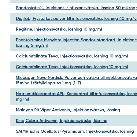
Sandostatin®, Injektions-/infusionsvätska, lösning 50 mikro
Digifab, Frystorkat pulver till infusionsvätska, lösning 40 mg/v
Regitine, Injektionsvätska, lösning 10 mg/ml
Phentolamine Mesylate injection Sandoz standard, Injektions
lösning 5 mg/ml
Calciumfolinate Teva, Injektionsvätska, lösning 10 mg/ml
Calciumfolinate Teva, Injektionsvätska, lösning 10 mg/ml
Glucagon Novo Nordisk, Pulver och vätska till injektionsvätska
lösning i förfylld spruta 1 mg (1 IE)
Natriumdikloracetat APL, Koncentrat till infusionsvätska, lösn
mg/ml
Malayan Pit Viper Antivenin, Injektionsvätska, lösning
King Cobra Antivenin, Injektionsvätska, lösning
SAIMR Echis Ocellatus/Pyramidum, Injektionsvätska, lösning