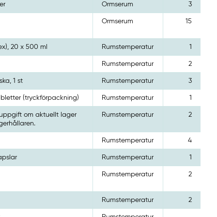
er
Ormserum
3
Ormserum
15
ex), 20 x 500 ml
Rumstemperatur
1
Rumstemperatur
2
ska, 1 st
Rumstemperatur
3
tabletter (tryckförpackning)
Rumstemperatur
1
 uppgift om aktuellt lager
Rumstemperatur
2
gerhållaren.
Rumstemperatur
4
kapslar
Rumstemperatur
1
Rumstemperatur
2
Rumstemperatur
2