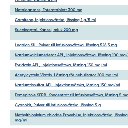
Periactin, Tablett 4 mg
Metalcaptase, Enterotablett 300 mg
Carnitene, Injektionsvätska, lösning 1 g/5 ml
Succicaptal, Kapsel, mjuk 200 mg
Legalon SIL, Pulver till infusionsvätska, lösning 528,5 mg
Natriumkalciumedetat APL, Injektionsvätska, lösning 100 mg
Pyridoxin APL, Injektionsvätska, lösning 150 mg/ml
Acetylcystein Viatris, Lösning för nebulisator 200 mg/ml
Natriumtiosulfat APL, Injektionsvätska, lösning 150 mg/ml
Fomepizole SERB, Koncentrat till infusionsvätska, lösning 5 m
Cyanokit, Pulver till infusionsvätska, lösning 5 g
Methylthioninium chloride Proveblue, Injektionsvätska, lösning
mg/ml