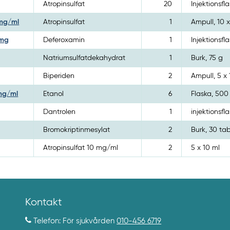
Atropinsulfat
20
Injektionsfl
 mg/ml
Atropinsulfat
1
Ampull, 10 x
 mg
Deferoxamin
1
Injektionsf
Natriumsulfatdekahydrat
1
Burk, 75 g
Biperiden
2
Ampull, 5 x 
 mg/ml
Etanol
6
Flaska, 500
Dantrolen
1
injektionsfla
Bromokriptinmesylat
2
Burk, 30 tab
Atropinsulfat 10 mg/ml
2
5 x 10 ml
Kontakt
Telefon: För sjukvården
010-456 6719