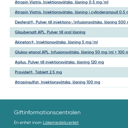
Atropin Viatris, Injektionsvätska, lösning 0,5 mg/ml
Atropin Viatris, Injektionsvätska, lösning i cylinderampull 0,5
Desferal®, Pulver till injektions-/infusionsvätska, lösning 500
Glaubersalt APL, Pulver till oral lösning
Akineton®, Injektionsvätska, lösning 5 mg/ml
Glukos-etanol APL, Infusionsvätska, lösning 50 mg/ml + 100
Agilus, Pulver till injektionsvätska, lösning 120 mg
Pravidel®, Tablett 2,5 mg
Atropinsulfat, Injektionsvätska, lösning 100 mg
Giftinformationscentralen
En enhet inom
Läkemedelsverket