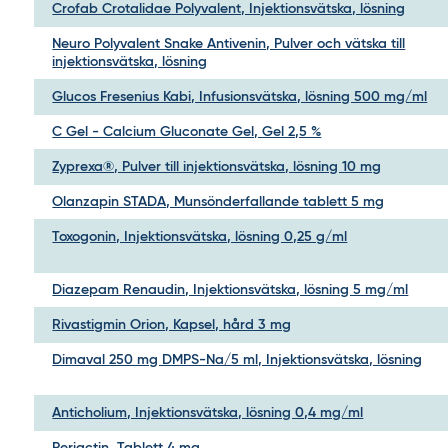
Crofab Crotalidae Polyvalent, Injektionsvätska, lösning
Neuro Polyvalent Snake Antivenin, Pulver och vätska till
injektionsvätska, lösning
Glucos Fresenius Kabi, Infusionsvätska, lösning 500 mg/ml
C Gel - Calcium Gluconate Gel, Gel 2,5 %
Zyprexa®, Pulver till injektionsvätska, lösning 10 mg
Olanzapin STADA, Munsönderfallande tablett 5 mg
Toxogonin, Injektionsvätska, lösning 0,25 g/ml
Diazepam Renaudin, Injektionsvätska, lösning 5 mg/ml
Rivastigmin Orion, Kapsel, hård 3 mg
Dimaval 250 mg DMPS-Na/5 ml, Injektionsvätska, lösning
Anticholium, Injektionsvätska, lösning 0,4 mg/ml