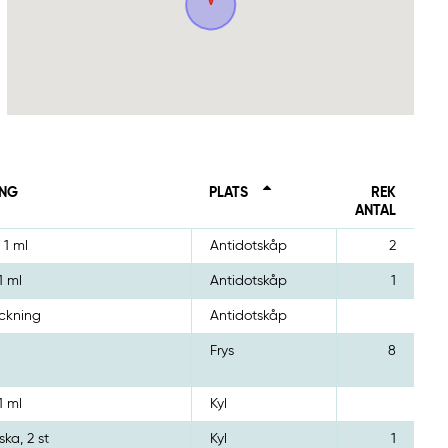
ING
PLATS
REK
ANTAL
 1 ml
Antidotskåp
2
1 ml
Antidotskåp
1
ackning
Antidotskåp
Frys
8
1 ml
Kyl
ska, 2 st
Kyl
1