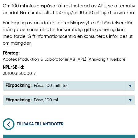
Om 100 ml infusionspåsar är restnoterad av APL, se alternativ
antidot Natriumtiosulfat 150 mg/ml 10 x 10 ml injektionsvätska.
För lagring av antidoter i beredskapssyfte för händelser där
många personer utsatts för samtidig giftexponering kan
med fördel Giftinformationscentralen konsulteras inför beslut
om mängder.
Företag:
Apotek Produktion & Laboratorier AB (APL) (Ansvarig tillverkare)
NPL/SB-id:
20100315000017
Förpackning:
Påse, 100 milliliter
Förpackning:
Påse, 100 ml
TILLBAKA TILL ANTIDOTER