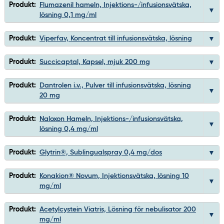
Produkt:
Flumazenil hameln, Injektions-/infusionsvätska,
lösning 0,1 mg/ml
Produkt:
Viperfav, Koncentrat till infusionsvätska, lösning
Produkt:
Succicaptal, Kapsel, mjuk 200 mg
Produkt:
Dantrolen i.v., Pulver till infusionsvätska, lösning
20 mg
Produkt:
Naloxon Hameln, Injektions-/infusionsvätska,
lösning 0,4 mg/ml
Produkt:
Glytrin®, Sublingualspray 0,4 mg/dos
Produkt:
Konakion® Novum, Injektionsvätska, lösning 10
mg/ml
Produkt:
Acetylcystein Viatris, Lösning för nebulisator 200
mg/ml