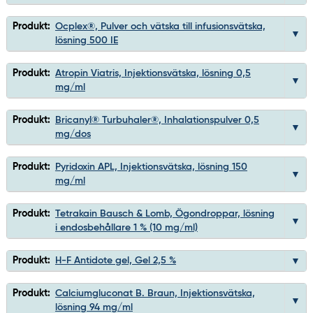
Produkt:
Ocplex®, Pulver och vätska till infusionsvätska,
lösning 500 IE
Produkt:
Atropin Viatris, Injektionsvätska, lösning 0,5
mg/ml
Produkt:
Bricanyl® Turbuhaler®, Inhalationspulver 0,5
mg/dos
Produkt:
Pyridoxin APL, Injektionsvätska, lösning 150
mg/ml
Produkt:
Tetrakain Bausch & Lomb, Ögondroppar, lösning
i endosbehållare 1 % (10 mg/ml)
Produkt:
H-F Antidote gel, Gel 2,5 %
Produkt:
Calciumgluconat B. Braun, Injektionsvätska,
lösning 94 mg/ml