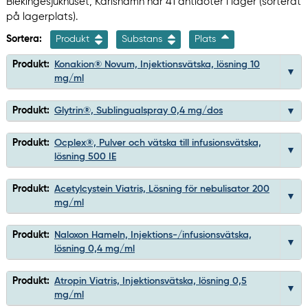
Blekingesjukhuset, Karlshamn har 41 antidoter i lager (sorterat
på lagerplats).
Sortera:
Produkt
Substans
Plats
Produkt:
Konakion® Novum, Injektionsvätska, lösning 10
mg/ml
Produkt:
Glytrin®, Sublingualspray 0,4 mg/dos
Produkt:
Ocplex®, Pulver och vätska till infusionsvätska,
lösning 500 IE
Produkt:
Acetylcystein Viatris, Lösning för nebulisator 200
mg/ml
Produkt:
Naloxon Hameln, Injektions-/infusionsvätska,
lösning 0,4 mg/ml
Produkt:
Atropin Viatris, Injektionsvätska, lösning 0,5
mg/ml