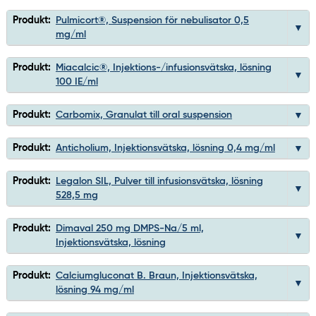
Produkt:
Pulmicort®, Suspension för nebulisator 0,5
mg/ml
Produkt:
Miacalcic®, Injektions-/infusionsvätska, lösning
100 IE/ml
Produkt:
Carbomix, Granulat till oral suspension
Produkt:
Anticholium, Injektionsvätska, lösning 0,4 mg/ml
Produkt:
Legalon SIL, Pulver till infusionsvätska, lösning
528,5 mg
Produkt:
Dimaval 250 mg DMPS-Na/5 ml,
Injektionsvätska, lösning
Produkt:
Calciumgluconat B. Braun, Injektionsvätska,
lösning 94 mg/ml