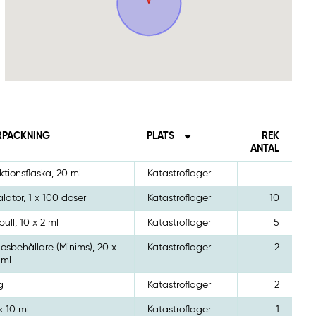
RPACKNING
PLATS
REK
ANTAL
ektionsflaska, 20 ml
Katastroflager
alator, 1 x 100 doser
Katastroflager
10
ull, 10 x 2 ml
Katastroflager
5
osbehållare (Minims), 20 x
Katastroflager
2
 ml
g
Katastroflager
2
x 10 ml
Katastroflager
1