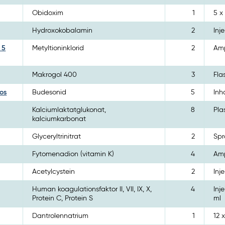
Obidoxim
1
5 x
Hydroxokobalamin
2
Inj
 5
Metyltioninklorid
2
Amp
Makrogol 400
3
Fla
os
Budesonid
5
Inh
Kalciumlaktatglukonat,
8
Pla
kalciumkarbonat
Glyceryltrinitrat
2
Spr
Fytomenadion (vitamin K)
4
Amp
Acetylcystein
2
Inj
Human koagulationsfaktor II, VII, IX, X,
4
Inj
Protein C, Protein S
ml
Dantrolennatrium
1
12 