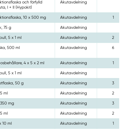
ektionsflaska och förfylld
Akutavdelning
ta, I + II (Hypokit)
ektionsflaska, 10 x 500 mg
Akutavdelning
1
k, 75 g
Akutavdelning
ull, 5 x 1 ml
Akutavdelning
2
ska, 500 ml
Akutavdelning
6
osbehållare, 4 x 5 x 2 ml
Akutavdelning
1
ull, 5 x 1 ml
Akutavdelning
stflaska, 50 g
Akutavdelning
3
 5 ml
Akutavdelning
2
 350 mg
Akutavdelning
3
 5 ml
Akutavdelning
2
x 10 ml
Akutavdelning
1