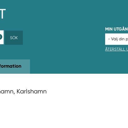
MIN UTGÅ
SÖK
ÅTERSTÄLL
formation
shamn, Karlshamn