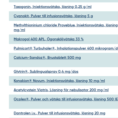
Toxogonin, Injektionsvätska, lösning 0,25 g/ml
Cyanokit, Pulver till infusionsvätska, lösning 5 g
Methylthioninium chloride Proveblue, Injektionsvätska, lösning
mg/ml
Makrogol 400 APL, Ögonsköljvätska 33 %
Pulmicort® Turbuhaler®, Inhalationspulver 400 mikrogram/d
Calcium-Sandoz®, Brustablett 500 mg
Glytrin®, Sublingualspray 0,4 mg/dos
Konakion® Novum, Injektionsvätska, lösning 10 mg/ml
Acetylcystein Viatris, Lösning för nebulisator 200 mg/ml
Ocplex®, Pulver och vätska till infusionsvätska, lösning 500 IE
Dantrolen i.v., Pulver till infusionsvätska, lösning 20 mg