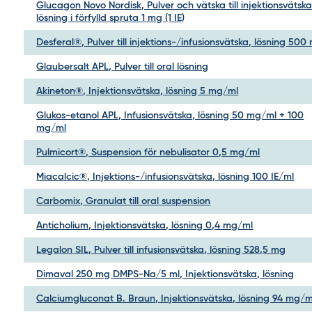
Glucagon Novo Nordisk, Pulver och vätska till injektionsvätska
lösning i förfylld spruta 1 mg (1 IE)
Desferal®, Pulver till injektions-/infusionsvätska, lösning 500
Glaubersalt APL, Pulver till oral lösning
Akineton®, Injektionsvätska, lösning 5 mg/ml
Glukos-etanol APL, Infusionsvätska, lösning 50 mg/ml + 100
mg/ml
Pulmicort®, Suspension för nebulisator 0,5 mg/ml
Miacalcic®, Injektions-/infusionsvätska, lösning 100 IE/ml
Carbomix, Granulat till oral suspension
Anticholium, Injektionsvätska, lösning 0,4 mg/ml
Legalon SIL, Pulver till infusionsvätska, lösning 528,5 mg
Dimaval 250 mg DMPS-Na/5 ml, Injektionsvätska, lösning
Calciumgluconat B. Braun, Injektionsvätska, lösning 94 mg/m