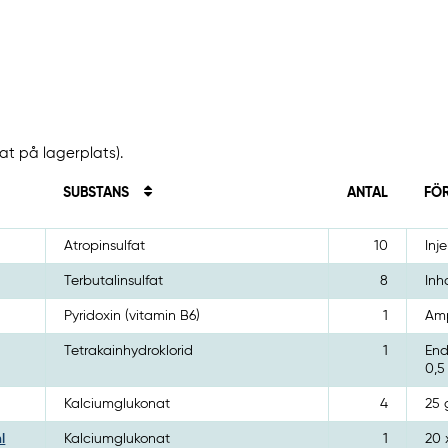
rat på lagerplats).
SUBSTANS
ANTAL
FÖ
Atropinsulfat
10
Inj
Terbutalinsulfat
8
Inh
Pyridoxin (vitamin B6)
1
Amp
Tetrakainhydroklorid
1
End
0,5
Kalciumglukonat
4
25 
l
Kalciumglukonat
1
20 