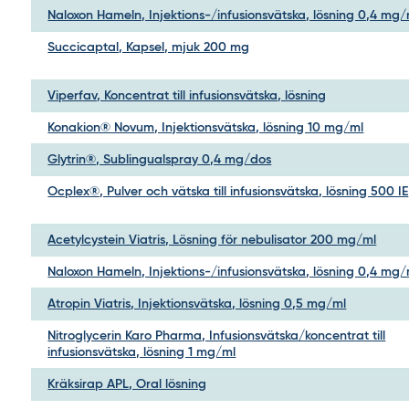
Naloxon Hameln, Injektions-/infusionsvätska, lösning 0,4 mg/
Succicaptal, Kapsel, mjuk 200 mg
Viperfav, Koncentrat till infusionsvätska, lösning
Konakion® Novum, Injektionsvätska, lösning 10 mg/ml
Glytrin®, Sublingualspray 0,4 mg/dos
Ocplex®, Pulver och vätska till infusionsvätska, lösning 500 IE
Acetylcystein Viatris, Lösning för nebulisator 200 mg/ml
Naloxon Hameln, Injektions-/infusionsvätska, lösning 0,4 mg/
Atropin Viatris, Injektionsvätska, lösning 0,5 mg/ml
Nitroglycerin Karo Pharma, Infusionsvätska/koncentrat till
infusionsvätska, lösning 1 mg/ml
Kräksirap APL, Oral lösning