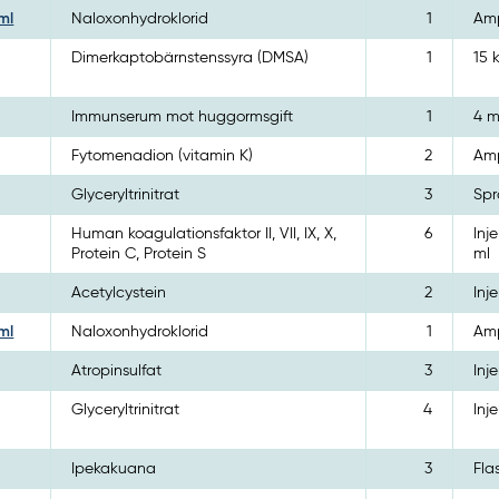
ml
Naloxonhydroklorid
1
Amp
Dimerkaptobärnstenssyra (DMSA)
1
15 
Immunserum mot huggormsgift
1
4 m
Fytomenadion (vitamin K)
2
Amp
Glyceryltrinitrat
3
Spr
Human koagulationsfaktor II, VII, IX, X,
6
Inj
Protein C, Protein S
ml
Acetylcystein
2
Inj
ml
Naloxonhydroklorid
1
Amp
Atropinsulfat
3
Inj
Glyceryltrinitrat
4
Inj
Ipekakuana
3
Fla