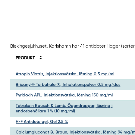
Blekingesjukhuset, Karlshamn har 41 antidoter i lager (sorte
PRODUKT
Atropin Viatris, Injektionsvätska, lösning 0,5 mg/ml
Bricanyl® Turbuhaler®, Inhalationspulver 0,5 mg/dos
Pyridoxin APL, Injektionsvätska, lösning 150 mg/ml
Tetrakain Bausch & Lomb, Ögondroppar, lösning i
endosbehållare 1 % (10 mg/ml)
H-F Antidote gel, Gel 2,5 %
Calciumgluconat B. Braun, Injektionsvätska, lösning 94 mg/m