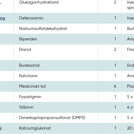
,
Glukagonhydroklorid
2
Inj
spru
 mg
Deferoxamin
1
Inj
Natriumsulfatdekahydrat
1
Bur
Biperiden
1
Amp
Etanol
2
Fla
Budesonid
1
End
Kalcitonin
1
Amp
Medicinskt kol
6
Pla
Fysostigmin
1
5 x
Silibinin
1
4 x
Dimerkaptopropansulfonat (DMPS)
1
5 x
l
Kalciumglukonat
1
20 