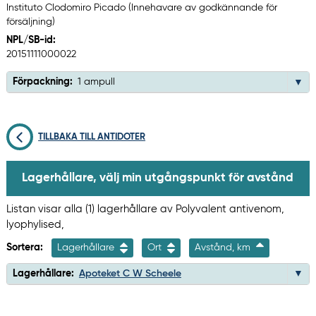
Instituto Clodomiro Picado (Innehavare av godkännande för
försäljning)
NPL/SB-id:
20151111000022
Förpackning:
1 ampull
TILLBAKA TILL ANTIDOTER
Lagerhållare, välj min utgångspunkt för avstånd
Listan visar alla (1) lagerhållare av Polyvalent antivenom,
lyophylised,
Sortera:
Lagerhållare
Ort
Avstånd, km
Lagerhållare:
Apoteket C W Scheele