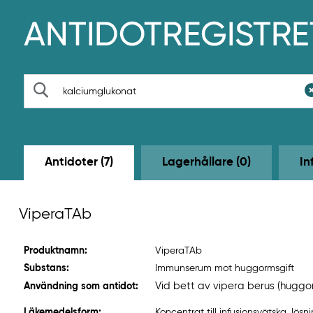
H
o
p
p
a
t
S
i
ö
l
k
l
h
u
v
Antidoter (7)
Lagerhållare (0)
In
u
d
i
n
ViperaTAb
n
e
h
Produktnamn:
ViperaTAb
å
l
Substans:
Immunserum mot huggormsgift
l
Vid bett av vipera berus (huggo
Användning som antidot:
e
t
Läkemedelsform:
Koncentrat till infusionsvätska, lösn