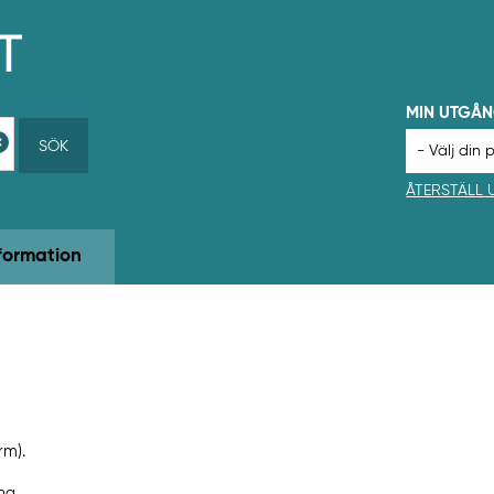
MIN UTGÅ
SÖK
ÅTERSTÄLL
formation
rm).
ing