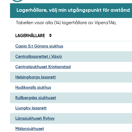
Lagerhållare, välj min utgångspunkt för avstånd
Tabellen visar alla (14) lagerhållare av ViperaTAb,
LAGERHÅLLARE
Capio S:t Görans sjukhus
Centrallasarettet i Växjö
Centralsjukhuset Kristianstad
Helsingborgs lasarett
Hudiksvalls sjukhus
Kullbergska sjukhuset
Ljungby lasarett
Länssjukhuset Ryhov
Mälarsjukhuset