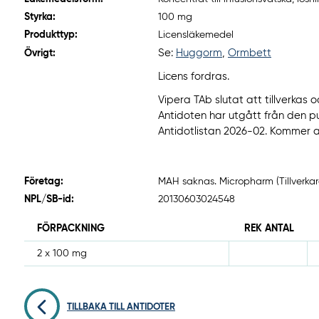
Styrka:
100 mg
Produkttyp:
Licensläkemedel
Se:
Huggorm
,
Ormbett
Övrigt:
Licens fordras.
Vipera TAb slutat att tillverka
Antidoten har utgått från den 
Antidotlistan 2026-02. Kommer at
Företag:
MAH saknas. Micropharm (Tillverkar
NPL/SB-id:
20130603024548
FÖRPACKNING
REK ANTAL
2 x 100 mg
TILLBAKA TILL ANTIDOTER