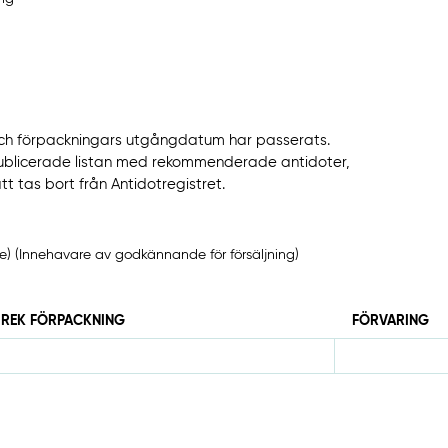
s och förpackningars utgångdatum har passerats.
publicerade listan med rekommenderade antidoter,
t tas bort från Antidotregistret.
e) (Innehavare av godkännande för försäljning)
REK FÖRPACKNING
FÖRVARING