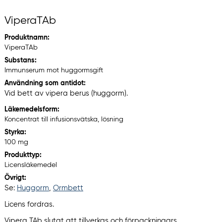
ViperaTAb
Produktnamn:
ViperaTAb
Substans:
Immunserum mot huggormsgift
Användning som antidot:
Vid bett av vipera berus (huggorm).
Läkemedelsform:
Koncentrat till infusionsvätska, lösning
Styrka:
100 mg
Produkttyp:
Licensläkemedel
Övrigt:
Se:
Huggorm
,
Ormbett
Licens fordras.
Vipera TAb slutat att tillverkas och förpackningars