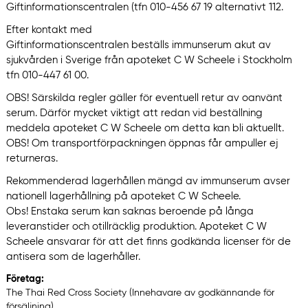
Giftinformationscentralen (tfn 010-456 67 19 alternativt 112.
Efter kontakt med
Giftinformationscentralen beställs immunserum akut av
sjukvården i Sverige från apoteket C W Scheele i Stockholm
tfn 010-447 61 00.
OBS! Särskilda regler gäller för eventuell retur av oanvänt
serum. Därför mycket viktigt att redan vid beställning
meddela apoteket C W Scheele om detta kan bli aktuellt.
OBS! Om transportförpackningen öppnas får ampuller ej
returneras.
Rekommenderad lagerhållen mängd av immunserum avser
nationell lagerhållning på apoteket C W Scheele.
Obs! Enstaka serum kan saknas beroende på långa
leveranstider och otillräcklig produktion. Apoteket C W
Scheele ansvarar för att det finns godkända licenser för de
antisera som de lagerhåller.
Företag:
The Thai Red Cross Society (Innehavare av godkännande för
försäljning)