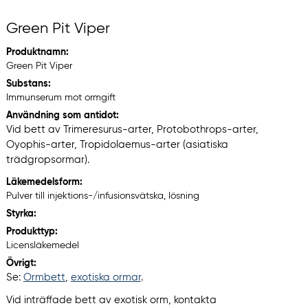
Green Pit Viper
Produktnamn:
Green Pit Viper
Substans:
Immunserum mot ormgift
Användning som antidot:
Vid bett av Trimeresurus-arter, Protobothrops-arter,
Oyophis-arter, Tropidolaemus-arter (asiatiska
trädgropsormar).
Läkemedelsform:
Pulver till injektions-/infusionsvätska, lösning
Styrka:
Produkttyp:
Licensläkemedel
Övrigt:
Se:
Ormbett
,
exotiska ormar
.
Vid inträffade bett av exotisk orm, kontakta