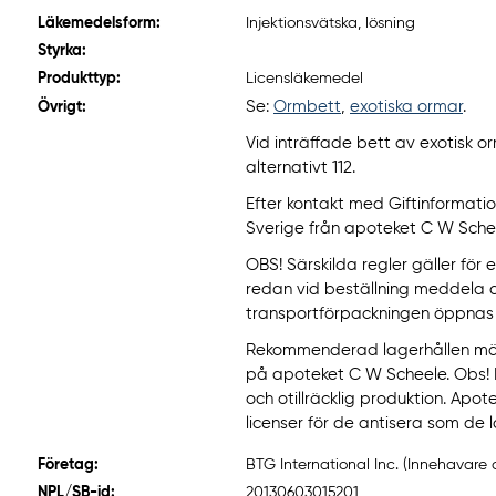
Läkemedelsform:
Injektionsvätska, lösning
Styrka:
Produkttyp:
Licensläkemedel
Se:
Ormbett
,
exotiska ormar
.
Övrigt:
Vid inträffade bett av exotisk o
alternativt 112.
Efter kontakt med Giftinformati
Sverige från apoteket C W Schee
OBS! Särskilda regler gäller för 
redan vid beställning meddela 
transportförpackningen öppnas f
Rekommenderad lagerhållen män
på apoteket C W Scheele. Obs! 
och otillräcklig produktion. Apo
licenser för de antisera som de l
Företag:
BTG International Inc. (Innehavare 
NPL/SB-id:
20130603015201