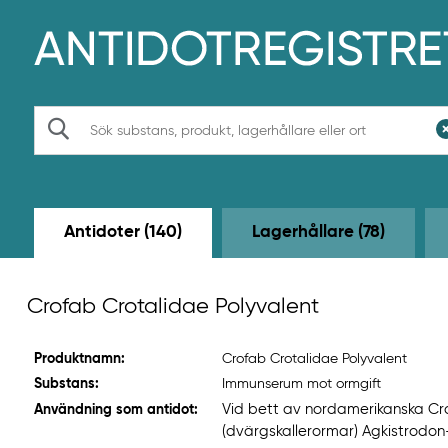
H
o
p
p
a
t
S
i
ö
l
k
l
h
u
v
Antidoter (140)
Lagerhållare (78)
u
d
i
n
Crofab Crotalidae Polyvalent
n
e
h
Produktnamn:
Crofab Crotalidae Polyvalent
å
l
Substans:
Immunserum mot ormgift
l
Vid bett av nordamerikanska Crot
Användning som antidot:
e
(dvärgskallerormar) Agkistrodon
t