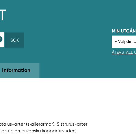
MIN UTGÅ
SÖK
ÅTERSTÄLL
Information
alus-arter (skallerormar), Sistrurus-arter
-arter (amerikanska kopparhuvuden).