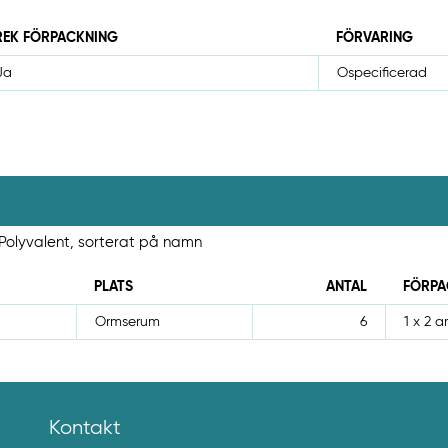
REK FÖRPACKNING
FÖRVARING
Ja
Ospecificerad
e Polyvalent, sorterat på namn
PLATS
ANTAL
FÖRPA
Ormserum
6
1 x 2 a
Kontakt