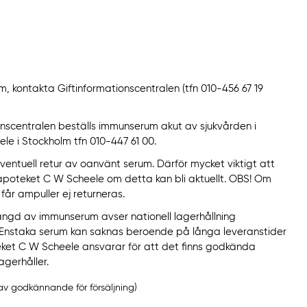
rm, kontakta Giftinformationscentralen (tfn 010-456 67 19
onscentralen beställs immunserum akut av sjukvården i
le i Stockholm tfn 010-447 61 00.
eventuell retur av oanvänt serum. Därför mycket viktigt att
apoteket C W Scheele om detta kan bli aktuellt. OBS! Om
år ampuller ej returneras.
gd av immunserum avser nationell lagerhållning
Enstaka serum kan saknas beroende på långa leveranstider
teket C W Scheele ansvarar för att det finns godkända
agerhåller.
av godkännande för försäljning)