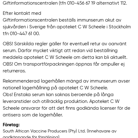
Giftinformationscentralen (tfn 010-456 67 19 alternativt 112.
Efter kontakt med
Giftinformationscentralen beställs immunserum akut av
sjukvården i Sverige från apoteket C W Scheele i Stockholm
tfn 010-447 61 00.
OBS! Särskilda regler gäller för eventuell retur av oanvänt
serum. Därför mycket viktigt att redan vid beställning
meddela apoteket C W Scheele om detta kan bli aktuellt.
OBS! Om transportförpackningen öppnas får ampuller ej
returneras.
Rekommenderad lagerhållen mängd av immunserum avser
nationell lagerhållning på apoteket C W Scheele.
Obs! Enstaka serum kan saknas beroende på långa
leveranstider och otillräcklig produktion. Apoteket C W
Scheele ansvarar för att det finns godkända licenser för de
antisera som de lagerhåller.
Företag:
South African Vaccine Producers (Pty) Ltd. (Innehavare av
godkännande för försäljning)