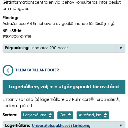
Giftinformationscentralen vid behov konsulteras inför beslut
om mängder.
Företag:
AstraZeneca AB (Innehavare av godkännande för försäljning)
NPL/SB-id:
19881209000118
Förpackning:
Inhalator, 200 doser
TILLBAKA TILL ANTIDOTER
Lagerhållare, välj min utgångspunkt för avstånd
Listan visar alla (6) lagerhållare av Pulmicort® Turbuhaler®,
sorterat på ort
Sortera:
Lagerhållare
Ort
Avstånd, km
Lagerhållare:
Universitetssjukhuset i Linköping