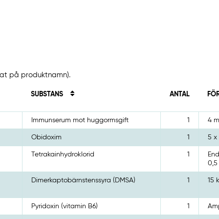
erat på produktnamn).
SUBSTANS
ANTAL
FÖ
Immunserum mot huggormsgift
1
4 m
Obidoxim
1
5 x
Tetrakainhydroklorid
1
End
0,5
Dimerkaptobärnstenssyra (DMSA)
1
15 
Pyridoxin (vitamin B6)
1
Amp