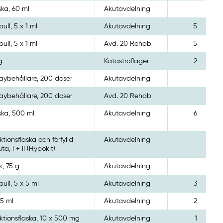
ska, 60 ml
Akutavdelning
ull, 5 x 1 ml
Akutavdelning
5
ull, 5 x 1 ml
Avd. 20 Rehab
5
g
Katastroflager
2
aybehållare, 200 doser
Akutavdelning
aybehållare, 200 doser
Avd. 20 Rehab
ska, 500 ml
Akutavdelning
6
ektionsflaska och förfylld
Akutavdelning
ta, I + II (Hypokit)
k, 75 g
Akutavdelning
ull, 5 x 5 ml
Akutavdelning
3
 5 ml
Akutavdelning
2
ektionsflaska, 10 x 500 mg
Akutavdelning
1