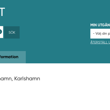
MIN UTGÅ
SÖK
ÅTERSTÄLL
formation
shamn, Karlshamn