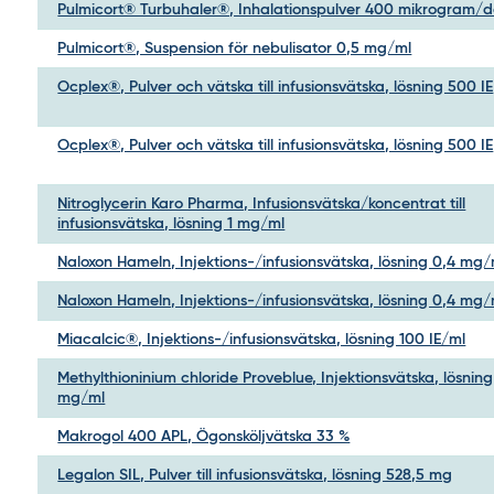
Pulmicort® Turbuhaler®, Inhalationspulver 400 mikrogram/d
Pulmicort®, Suspension för nebulisator 0,5 mg/ml
Ocplex®, Pulver och vätska till infusionsvätska, lösning 500 IE
Ocplex®, Pulver och vätska till infusionsvätska, lösning 500 IE
Nitroglycerin Karo Pharma, Infusionsvätska/koncentrat till
infusionsvätska, lösning 1 mg/ml
Naloxon Hameln, Injektions-/infusionsvätska, lösning 0,4 mg/
Naloxon Hameln, Injektions-/infusionsvätska, lösning 0,4 mg/
Miacalcic®, Injektions-/infusionsvätska, lösning 100 IE/ml
Methylthioninium chloride Proveblue, Injektionsvätska, lösning
mg/ml
Makrogol 400 APL, Ögonsköljvätska 33 %
Legalon SIL, Pulver till infusionsvätska, lösning 528,5 mg