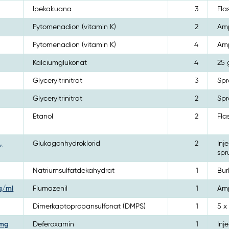
Ipekakuana
3
Fla
Fytomenadion (vitamin K)
2
Amp
Fytomenadion (vitamin K)
4
Amp
Kalciumglukonat
4
25 
Glyceryltrinitrat
3
Spr
Glyceryltrinitrat
2
Spr
Etanol
2
Fla
,
Glukagonhydroklorid
2
Inj
spru
Natriumsulfatdekahydrat
1
Bur
mg/ml
Flumazenil
1
Amp
Dimerkaptopropansulfonat (DMPS)
1
5 x
 mg
Deferoxamin
1
Inj