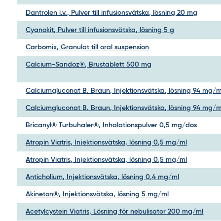
Dantrolen i.v., Pulver till infusionsvätska, lösning 20 mg
Cyanokit, Pulver till infusionsvätska, lösning 5 g
Carbomix, Granulat till oral suspension
Calcium-Sandoz®, Brustablett 500 mg
Calciumgluconat B. Braun, Injektionsvätska, lösning 94 mg/m
Calciumgluconat B. Braun, Injektionsvätska, lösning 94 mg/m
Bricanyl® Turbuhaler®, Inhalationspulver 0,5 mg/dos
Atropin Viatris, Injektionsvätska, lösning 0,5 mg/ml
Atropin Viatris, Injektionsvätska, lösning 0,5 mg/ml
Anticholium, Injektionsvätska, lösning 0,4 mg/ml
Akineton®, Injektionsvätska, lösning 5 mg/ml
Acetylcystein Viatris, Lösning för nebulisator 200 mg/ml