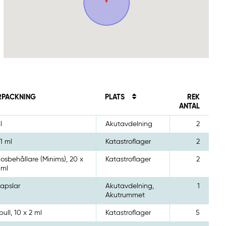
RPACKNING
PLATS
REK
ANTAL
l
Akutavdelning
2
 1 ml
Katastroflager
2
osbehållare (Minims), 20 x
Katastroflager
2
 ml
kapslar
Akutavdelning,
1
Akutrummet
ull, 10 x 2 ml
Katastroflager
5