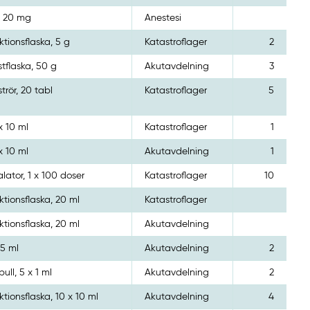
x 20 mg
Anestesi
ektionsflaska, 5 g
Katastroflager
2
stflaska, 50 g
Akutavdelning
3
strör, 20 tabl
Katastroflager
5
x 10 ml
Katastroflager
1
x 10 ml
Akutavdelning
1
alator, 1 x 100 doser
Katastroflager
10
ektionsflaska, 20 ml
Katastroflager
ektionsflaska, 20 ml
Akutavdelning
 5 ml
Akutavdelning
2
ull, 5 x 1 ml
Akutavdelning
2
ektionsflaska, 10 x 10 ml
Akutavdelning
4