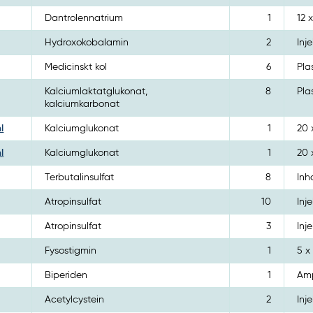
Dantrolennatrium
1
12 
Hydroxokobalamin
2
Inj
Medicinskt kol
6
Pla
Kalciumlaktatglukonat,
8
Pla
kalciumkarbonat
l
Kalciumglukonat
1
20 
l
Kalciumglukonat
1
20 
Terbutalinsulfat
8
Inh
Atropinsulfat
10
Inj
Atropinsulfat
3
Inj
Fysostigmin
1
5 x
Biperiden
1
Amp
Acetylcystein
2
Inj