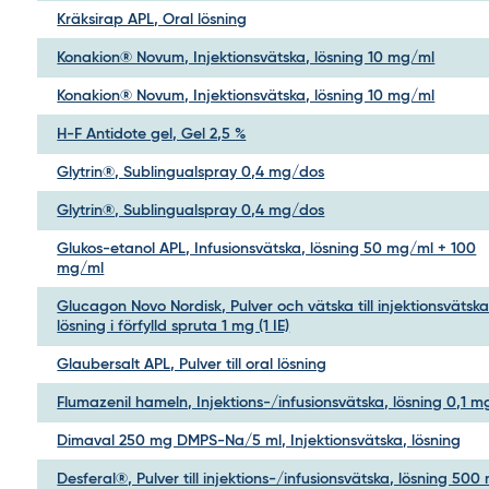
Kräksirap APL, Oral lösning
Konakion® Novum, Injektionsvätska, lösning 10 mg/ml
Konakion® Novum, Injektionsvätska, lösning 10 mg/ml
H-F Antidote gel, Gel 2,5 %
Glytrin®, Sublingualspray 0,4 mg/dos
Glytrin®, Sublingualspray 0,4 mg/dos
Glukos-etanol APL, Infusionsvätska, lösning 50 mg/ml + 100
mg/ml
Glucagon Novo Nordisk, Pulver och vätska till injektionsvätska
lösning i förfylld spruta 1 mg (1 IE)
Glaubersalt APL, Pulver till oral lösning
Flumazenil hameln, Injektions-/infusionsvätska, lösning 0,1 
Dimaval 250 mg DMPS-Na/5 ml, Injektionsvätska, lösning
Desferal®, Pulver till injektions-/infusionsvätska, lösning 500