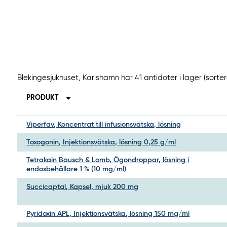
Blekingesjukhuset, Karlshamn har 41 antidoter i lager (sort
PRODUKT
Viperfav, Koncentrat till infusionsvätska, lösning
Toxogonin, Injektionsvätska, lösning 0,25 g/ml
Tetrakain Bausch & Lomb, Ögondroppar, lösning i
endosbehållare 1 % (10 mg/ml)
Succicaptal, Kapsel, mjuk 200 mg
Pyridoxin APL, Injektionsvätska, lösning 150 mg/ml