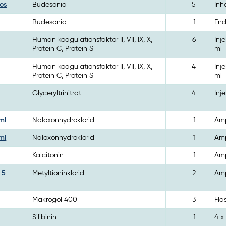
os
Budesonid
5
Inh
Budesonid
1
End
Human koagulationsfaktor II, VII, IX, X,
6
Inj
Protein C, Protein S
ml
Human koagulationsfaktor II, VII, IX, X,
4
Inj
Protein C, Protein S
ml
Glyceryltrinitrat
4
Inj
ml
Naloxonhydroklorid
1
Amp
ml
Naloxonhydroklorid
1
Amp
Kalcitonin
1
Amp
 5
Metyltioninklorid
2
Amp
Makrogol 400
3
Fla
Silibinin
1
4 x