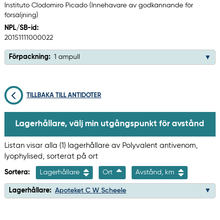
Instituto Clodomiro Picado (Innehavare av godkännande för
försäljning)
NPL/SB-id:
20151111000022
Förpackning:
1 ampull
TILLBAKA TILL ANTIDOTER
Lagerhållare, välj min utgångspunkt för avstånd
Listan visar alla (1) lagerhållare av Polyvalent antivenom,
lyophylised, sorterat på ort
Sortera:
Lagerhållare
Ort
Avstånd, km
Lagerhållare:
Apoteket C W Scheele