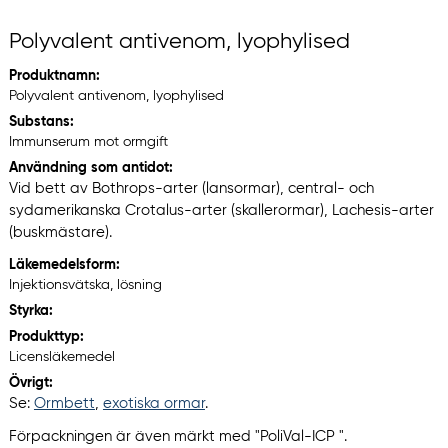
Polyvalent antivenom, lyophylised
Produktnamn:
Polyvalent antivenom, lyophylised
Substans:
Immunserum mot ormgift
Användning som antidot:
Vid bett av Bothrops-arter (lansormar), central- och
sydamerikanska Crotalus-arter (skallerormar), Lachesis-arter
(buskmästare).
Läkemedelsform:
Injektionsvätska, lösning
Styrka:
Produkttyp:
Licensläkemedel
Övrigt:
Se:
Ormbett
,
exotiska ormar
.
Förpackningen är även märkt med "PoliVal-ICP ".