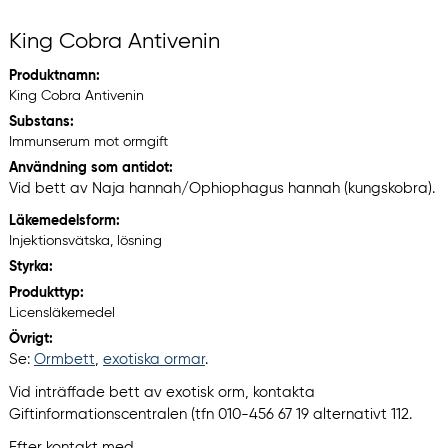
King Cobra Antivenin
Produktnamn:
King Cobra Antivenin
Substans:
Immunserum mot ormgift
Användning som antidot:
Vid bett av Naja hannah/Ophiophagus hannah (kungskobra).
Läkemedelsform:
Injektionsvätska, lösning
Styrka:
Produkttyp:
Licensläkemedel
Övrigt:
Se:
Ormbett
,
exotiska ormar
.
Vid inträffade bett av exotisk orm, kontakta
Giftinformationscentralen (tfn 010-456 67 19 alternativt 112.
Efter kontakt med