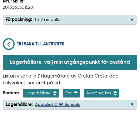
NPL/SB-id:
20130603015201
Förpackning:
1 x 2 ampuller
TILLBAKA TILL ANTIDOTER
Lagerhållare, välj min utgångspunkt för avstånd
Listan visar alla (1) lagerhållare av Crofab Crotalidae
Polyvalent, sorterat på ort
Sortera:
Lagerhållare
Ort
Avstånd, km
Lagerhållare:
Apoteket C W Scheele