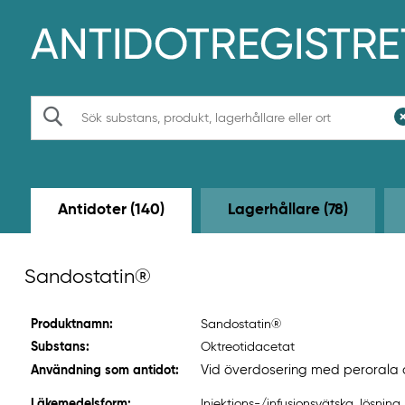
H
o
p
p
a
t
S
i
ö
l
k
l
h
u
v
Antidoter (140)
Lagerhållare (78)
u
d
i
n
Sandostatin®
n
e
h
Produktnamn:
Sandostatin®
å
l
Substans:
Oktreotidacetat
l
Vid överdosering med perorala an
Användning som antidot:
e
t
Läkemedelsform:
Injektions-/infusionsvätska, lösning