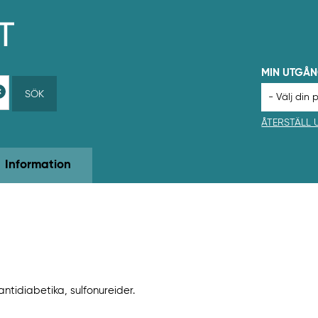
MIN UTGÅ
SÖK
ÅTERSTÄLL
Information
tidiabetika, sulfonureider.