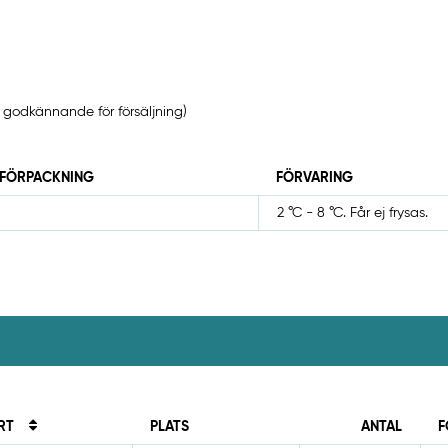
 godkännande för försäljning)
 FÖRPACKNING
FÖRVARING
2 °C - 8 °C. Får ej frysas.
RT
PLATS
ANTAL
F