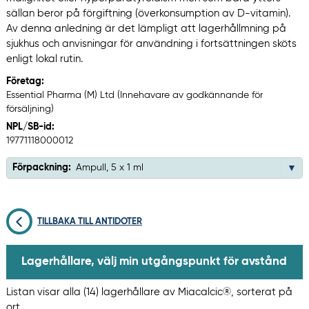
sällan beror på förgiftning (överkonsumption av D-vitamin).
Av denna anledning är det lämpligt att lagerhållmning på
sjukhus och anvisningar för användning i fortsättningen sköts
enligt lokal rutin.
Företag:
Essential Pharma (M) Ltd (Innehavare av godkännande för
försäljning)
NPL/SB-id:
19771118000012
Förpackning:
Ampull, 5 x 1 ml
TILLBAKA TILL ANTIDOTER
Lagerhållare, välj min utgångspunkt för avstånd
Listan visar alla (14) lagerhållare av Miacalcic®, sorterat på
ort