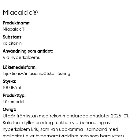
Miacalcic®
Produktnamn:
Miacalcic®
Substans:
Kalcitonin
Användning som antidot:
Vid hyperkalcemi.
Läkemedelsform:
Injektions-/infusionsvätska, lösning
Styrka:
100 IE/ml
Produkttyp:
Läkemedel
Övrigt:
Utgår från listan med rekommendarade antidoter 2025-01.
Kalcitonin fyller en viktig funktion vid behandling av
hyperkalcem kris, som kan uppkomma i samband med
malignitet eller hyperparatyroidism men som bara ytters