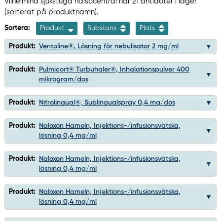
Vilhelmina sjukstuga hälsocentral har 21 antidoter i lager
(sorterat på produktnamn).
Sortera:
Produkt
Substans
Plats
Produkt:
Ventoline®, Lösning för nebulisator 2 mg/ml
Produkt:
Pulmicort® Turbuhaler®, Inhalationspulver 400
mikrogram/dos
Produkt:
Nitrolingual®, Sublingualspray 0,4 mg/dos
Produkt:
Naloxon Hameln, Injektions-/infusionsvätska,
lösning 0,4 mg/ml
Produkt:
Naloxon Hameln, Injektions-/infusionsvätska,
lösning 0,4 mg/ml
Produkt:
Naloxon Hameln, Injektions-/infusionsvätska,
lösning 0,4 mg/ml