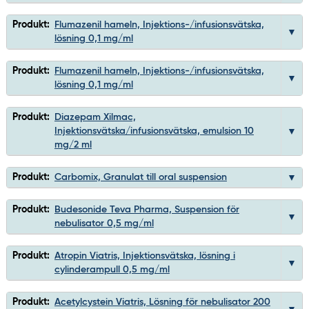
Produkt:
Flumazenil hameln, Injektions-/infusionsvätska,
lösning 0,1 mg/ml
Produkt:
Flumazenil hameln, Injektions-/infusionsvätska,
lösning 0,1 mg/ml
Produkt:
Diazepam Xilmac,
Injektionsvätska/infusionsvätska, emulsion 10
mg/2 ml
Produkt:
Carbomix, Granulat till oral suspension
Produkt:
Budesonide Teva Pharma, Suspension för
nebulisator 0,5 mg/ml
Produkt:
Atropin Viatris, Injektionsvätska, lösning i
cylinderampull 0,5 mg/ml
Produkt:
Acetylcystein Viatris, Lösning för nebulisator 200