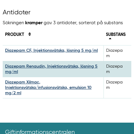
Antidoter
Sökningen
kramper
gav 3 antidoter, sorterat på substans
PRODUKT
SUBSTANS
Diazepam CF, Injektionsvätska, lösning 5 mg/ml
Diazepa
m
Diazepam Renaudin, Injektionsvätska, lösning 5
Diazepa
mg/ml
m
Diazepam Xilmac,
Diazepa
Injektionsvätska/infusionsvätska, emulsion 10
m
mg/2 ml
Giftinformationscentralen