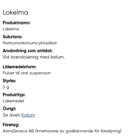
Lokelma
Produktnamn:
Lokelma
Substans:
Natriumzirkoniumcyklosilikat
Användning som antidot:
Vid överdosering med kalium.
Läkemedelsform:
Pulver till oral suspension
Styrka:
5 g
Produkttyp:
Läkemedel
Övrigt:
Se även
Kalium
Företag:
AstraZeneca AB (Innehavare av godkännande för försäljning)