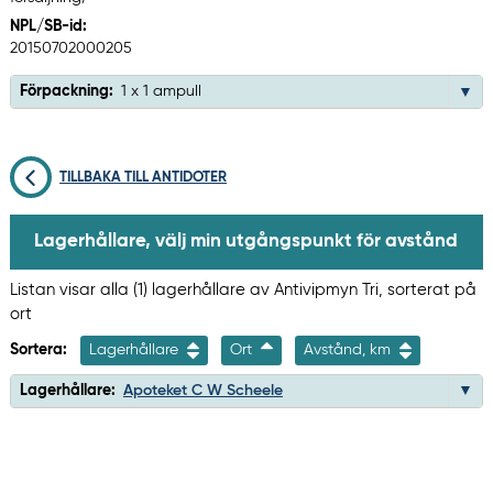
NPL/SB-id:
20150702000205
Förpackning:
1 x 1 ampull
TILLBAKA TILL ANTIDOTER
Lagerhållare, välj min utgångspunkt för avstånd
Listan visar alla (1) lagerhållare av Antivipmyn Tri, sorterat på
ort
Sortera:
Lagerhållare
Ort
Avstånd, km
Lagerhållare:
Apoteket C W Scheele