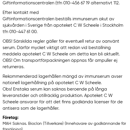
Giftinformationscentralen (tfn 010-456 67 19 alternativt 112.
Efter kontakt med
Giftinformationscentralen beställs immunserum akut av
sjukvården i Sverige från apoteket C W Scheele i Stockholm
tfn 010-447 61 00.
OBS! Särskilda regler gäller för eventuell retur av oanvänt
serum. Därför mycket viktigt att redan vid beställning
meddela apoteket C W Scheele om detta kan bli aktuellt.
OBS! Om transportförpackningen öppnas får ampuller ej
returneras.
Rekommenderad lagerhållen mängd av immunserum avser
nationell lagerhållning på apoteket C W Scheele.
Obs! Enstaka serum kan saknas beroende på långa
leveranstider och otillräcklig produktion. Apoteket C W
Scheele ansvarar för att det finns godkända licenser för de
antisera som de lagerhåller.
Företag:
MAH Saknas. Bioclon (Tillverkare) (Innehavare av godkännande för
försäljning)