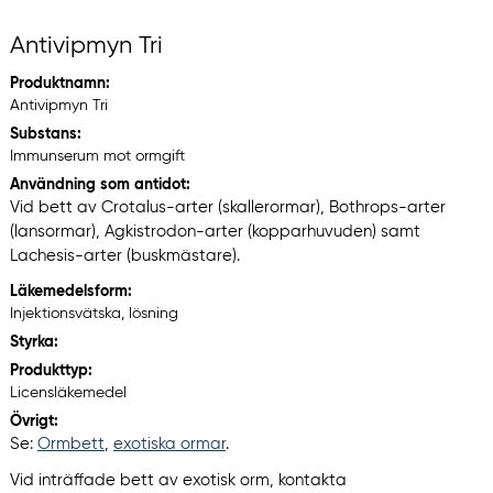
Antivipmyn Tri
Produktnamn:
Antivipmyn Tri
Substans:
Immunserum mot ormgift
Användning som antidot:
Vid bett av Crotalus-arter (skallerormar), Bothrops-arter
(lansormar), Agkistrodon-arter (kopparhuvuden) samt
Lachesis-arter (buskmästare).
Läkemedelsform:
Injektionsvätska, lösning
Styrka:
Produkttyp:
Licensläkemedel
Övrigt:
Se:
Ormbett
,
exotiska ormar
.
Vid inträffade bett av exotisk orm, kontakta