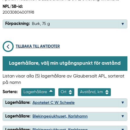
NPL/SB-id:
20030804001198
Förpackning:
Burk, 75 g
TILLBAKA TILL ANTIDOTER
Lagerhållare, välj min utgångspunkt för avstånd
Listan visar alla (5) lagerhållare av Glaubersalt APL, sorterat
på namn
Sortera:
Lagerhållare
Ort
Avstånd, km
Lagerhållare:
Apoteket C W Scheele
Lagerhållare:
Blekingesjukhuset, Karlshamn
Lagerhållare:
Blekingesjukhuset, Karlskrona