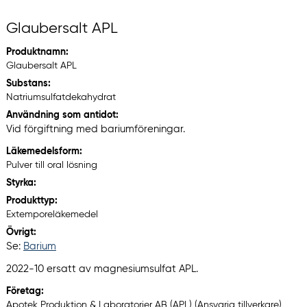
Glaubersalt APL
Produktnamn:
Glaubersalt APL
Substans:
Natriumsulfatdekahydrat
Användning som antidot:
Vid förgiftning med bariumföreningar.
Läkemedelsform:
Pulver till oral lösning
Styrka:
Produkttyp:
Extemporeläkemedel
Övrigt:
Se:
Barium
2022-10 ersatt av magnesiumsulfat APL.
Företag:
Apotek Produktion & Laboratorier AB (APL) (Ansvarig tillverkare)