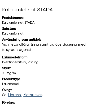
Kalciumfolinat STADA
Produktnamn:
Kalciumfolinat STADA
Substans:
Kalciumfolinat
Användning som antidot:
Vid metanolförgiftning samt vid överdosering med
folsyraantagonister.
Läkemedelsform:
Injektionsvätska, lösning
Styrka:
10 mg/ml
Produkttyp:
Läkemedel
Övrigt:
Se:
Metanol
,
Metotrexat
.
Företag: