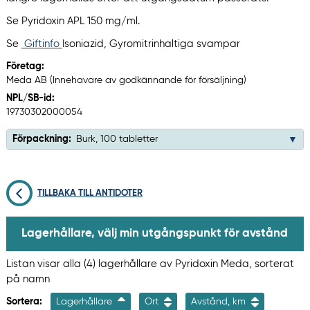
Se Pyridoxin APL 150 mg/ml.
Se
Giftinfo
Isoniazid, Gyromitrinhaltiga svampar
Företag:
Meda AB (Innehavare av godkännande för försäljning)
NPL/SB-id:
19730302000054
Förpackning:
Burk, 100 tabletter
TILLBAKA TILL ANTIDOTER
Lagerhållare, välj min utgångspunkt för avstånd
Listan visar alla (4) lagerhållare av Pyridoxin Meda, sorterat
på namn
Sortera:
Lagerhållare
Ort
Avstånd, km