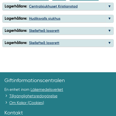
Lagerhållare:
Centralsjukhuset Kristianstad
Lagerhållare:
Hudiksvalls sjukhus
Lagerhållare:
Skellefteå lasarett
Lagerhållare:
Skellefteå lasarett
Giftinformationscentralen
En enhet inom
Läkemedelsverket
Tillgänglighetsredogörelse
Om Kakor (Cookies)
Kontakt