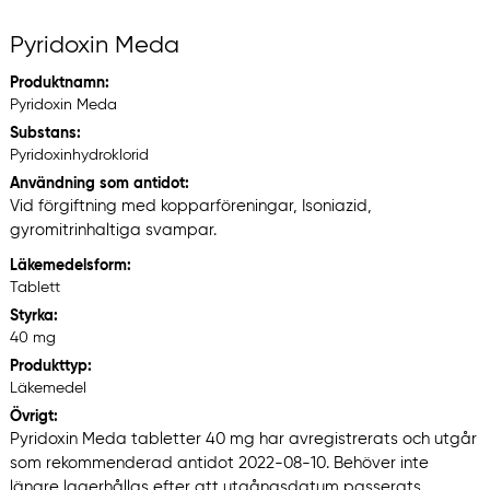
Pyridoxin Meda
Produktnamn:
Pyridoxin Meda
Substans:
Pyridoxinhydroklorid
Användning som antidot:
Vid förgiftning med kopparföreningar, Isoniazid,
gyromitrinhaltiga svampar.
Läkemedelsform:
Tablett
Styrka:
40 mg
Produkttyp:
Läkemedel
Övrigt:
Pyridoxin Meda tabletter 40 mg har avregistrerats och utgår
som rekommenderad antidot 2022-08-10. Behöver inte
längre lagerhållas efter att utgångsdatum passerats.