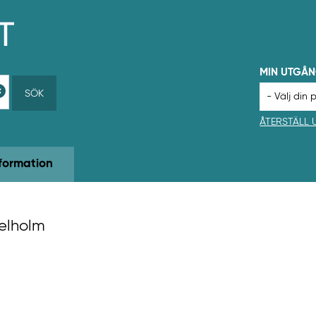
MIN UTGÅ
SÖK
ÅTERSTÄLL
formation
gelholm