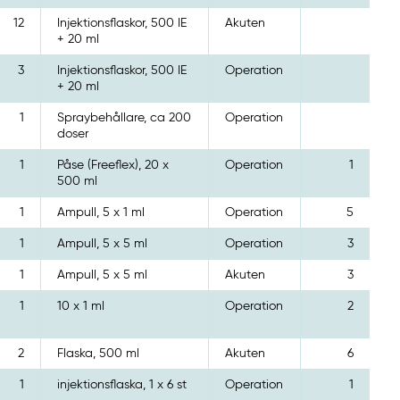
12
Injektionsflaskor, 500 IE
Akuten
+ 20 ml
3
Injektionsflaskor, 500 IE
Operation
+ 20 ml
1
Spraybehållare, ca 200
Operation
doser
1
Påse (Freeflex), 20 x
Operation
1
500 ml
1
Ampull, 5 x 1 ml
Operation
5
1
Ampull, 5 x 5 ml
Operation
3
1
Ampull, 5 x 5 ml
Akuten
3
1
10 x 1 ml
Operation
2
2
Flaska, 500 ml
Akuten
6
1
injektionsflaska, 1 x 6 st
Operation
1