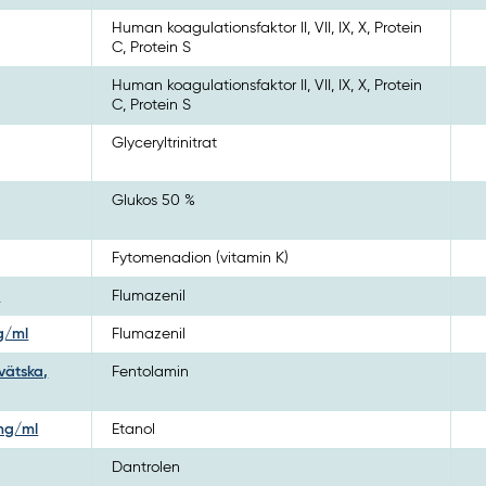
Human koagulationsfaktor II, VII, IX, X, Protein
C, Protein S
Human koagulationsfaktor II, VII, IX, X, Protein
C, Protein S
Glyceryltrinitrat
Glukos 50 %
Fytomenadion (vitamin K)
l
Flumazenil
mg/ml
Flumazenil
vätska,
Fentolamin
 mg/ml
Etanol
Dantrolen