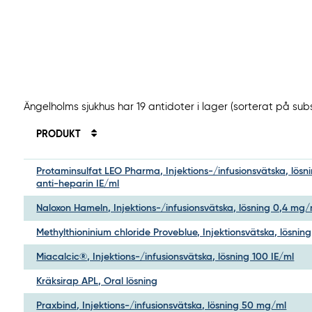
Ängelholms sjukhus har 19 antidoter i lager (sorterat på su
PRODUKT
Protaminsulfat LEO Pharma, Injektions-/infusionsvätska, lösn
anti-heparin IE/ml
Naloxon Hameln, Injektions-/infusionsvätska, lösning 0,4 mg/
Methylthioninium chloride Proveblue, Injektionsvätska, lösnin
Miacalcic®, Injektions-/infusionsvätska, lösning 100 IE/ml
Kräksirap APL, Oral lösning
Praxbind, Injektions-/infusionsvätska, lösning 50 mg/ml