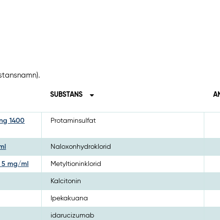
bstansnamn).
SUBSTANS
A
ing 1400
Protaminsulfat
ml
Naloxonhydroklorid
g 5 mg/ml
Metyltioninklorid
Kalcitonin
Ipekakuana
idarucizumab