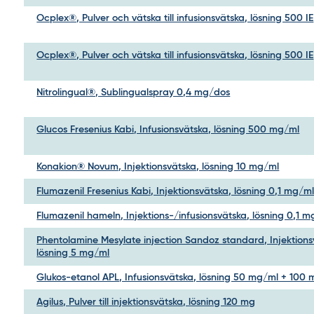
Ocplex®, Pulver och vätska till infusionsvätska, lösning 500 IE
Ocplex®, Pulver och vätska till infusionsvätska, lösning 500 IE
Nitrolingual®, Sublingualspray 0,4 mg/dos
Glucos Fresenius Kabi, Infusionsvätska, lösning 500 mg/ml
Konakion® Novum, Injektionsvätska, lösning 10 mg/ml
Flumazenil Fresenius Kabi, Injektionsvätska, lösning 0,1 mg/m
Flumazenil hameln, Injektions-/infusionsvätska, lösning 0,1 
Phentolamine Mesylate injection Sandoz standard, Injektions
lösning 5 mg/ml
Glukos-etanol APL, Infusionsvätska, lösning 50 mg/ml + 100
Agilus, Pulver till injektionsvätska, lösning 120 mg