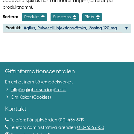
Uddevalla sjukhus har 1 antidoter i lager (sorterat på
produktnamn).
Sortera:
Produkt
Substans
Plats
Produkt:
Agilus, Pulver till injektionsvätska, lösning 120 mg
Giftinformationscentralen
En enhet inom
Läkemedelsverket
Tillgänglighetsredogörelse
Om Kakor (Cookies)
Kontakt
Telefon: För sjukvården
010-456 6719
Telefon: Administrativa ärenden
010-456 6750