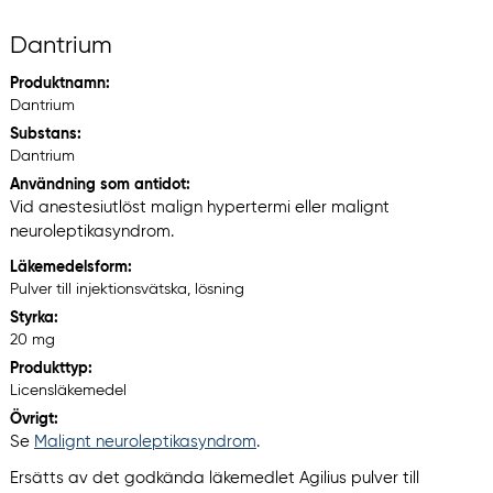
Dantrium
Produktnamn:
Dantrium
Substans:
Dantrium
Användning som antidot:
Vid anestesiutlöst malign hypertermi eller malignt
neuroleptikasyndrom.
Läkemedelsform:
Pulver till injektionsvätska, lösning
Styrka:
20 mg
Produkttyp:
Licensläkemedel
Övrigt:
Se
Malignt neuroleptikasyndrom
.
Ersätts av det godkända läkemedlet Agilius pulver till