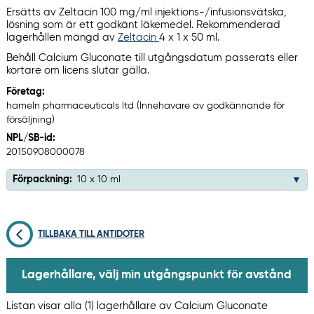
Ersätts av Zeltacin 100 mg/ml injektions-/infusionsvätska,
lösning som är ett godkänt läkemedel. Rekommenderad
lagerhållen mängd av
Zeltacin
4 x 1 x 50 ml.
Behåll Calcium Gluconate till utgångsdatum passerats eller
kortare om licens slutar gälla.
Företag:
hameln pharmaceuticals ltd (Innehavare av godkännande för
försäljning)
NPL/SB-id:
20150908000078
Förpackning:
10 x 10 ml
TILLBAKA TILL ANTIDOTER
Lagerhållare, välj min utgångspunkt för avstånd
Listan visar alla (1) lagerhållare av Calcium Gluconate