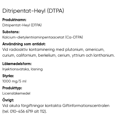
Ditripentat-Heyl (DTPA)
Produktnamn:
Ditripentat-Heyl (DTPA)
Substans:
Kalcium-dietylentriaminpentaacetat (Ca-DTPA)
Användning som antidot:
Vid radioaktiv kontaminering med plutonium, americum,
curium, californium, berkelium, cerium, yttrium och lanthanium.
Läkemedelsform:
Injektionsvätska, lösning
Styrka:
1000 mg/5 ml
Produkttyp:
Licensläkemedel
Övrigt:
Vid akuta förgiftningar kontakta Giftinformationscentralen
(tel. 010-456 6719 alt 112).