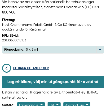
Vid behov av antidoten från nationellt beredskapslager
kontakta Socialstyrelsen, tjänsteman i beredskap (TiB) 0771-
800 900.
Företag:
Heyl, Chem.-pharm. Fabrik GmbH & Co. KG (Innehavare av
godkännande för försäljning)
NPL/SB-id:
20130603015133
Förpackning:
5 x 5 ml
TILLBAKA TILL ANTIDOTER
Lagerhållare, välj min utgångspunkt för avstånd
Listan visar alla (1) lagerhållare av Ditripentat-Heyl (DTPA),
sorterat på ort
Sortera:
Lagerhållare
Ort
Avstånd, km