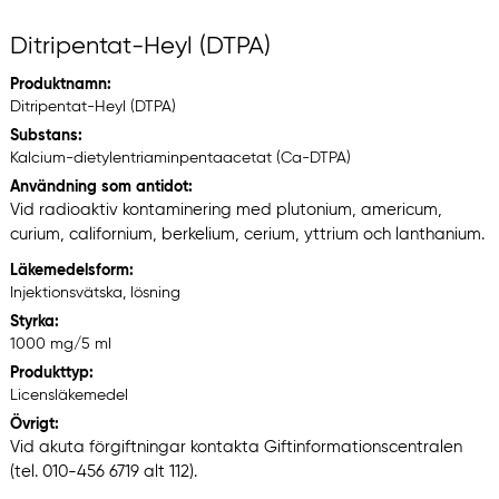
Ditripentat-Heyl (DTPA)
Produktnamn:
Ditripentat-Heyl (DTPA)
Substans:
Kalcium-dietylentriaminpentaacetat (Ca-DTPA)
Användning som antidot:
Vid radioaktiv kontaminering med plutonium, americum,
curium, californium, berkelium, cerium, yttrium och lanthanium.
Läkemedelsform:
Injektionsvätska, lösning
Styrka:
1000 mg/5 ml
Produkttyp:
Licensläkemedel
Övrigt:
Vid akuta förgiftningar kontakta Giftinformationscentralen
(tel. 010-456 6719 alt 112).