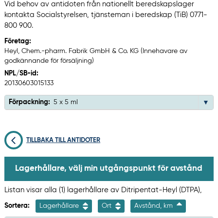
Vid behov av antidoten från nationellt beredskapslager
kontakta Socialstyrelsen, tjänsteman i beredskap (TiB) 0771-
800 900.
Företag:
Heyl, Chem.-pharm. Fabrik GmbH & Co. KG (Innehavare av
godkännande för försäljning)
NPL/SB-id:
20130603015133
Förpackning:
5 x 5 ml
TILLBAKA TILL ANTIDOTER
Lagerhållare, välj min utgångspunkt för avstånd
Listan visar alla (1) lagerhållare av Ditripentat-Heyl (DTPA),
Sortera:
Lagerhållare
Ort
Avstånd, km