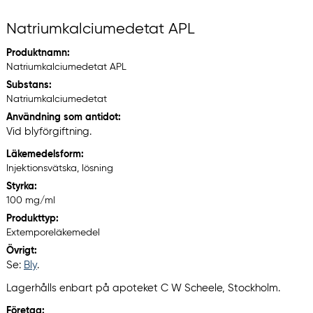
Natriumkalciumedetat APL
Produktnamn:
Natriumkalciumedetat APL
Substans:
Natriumkalciumedetat
Användning som antidot:
Vid blyförgiftning.
Läkemedelsform:
Injektionsvätska, lösning
Styrka:
100 mg/ml
Produkttyp:
Extemporeläkemedel
Övrigt:
Se:
Bly
.
Lagerhålls enbart på apoteket C W Scheele, Stockholm.
Företag: