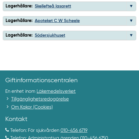
Lagerhållare:
Skellefteå lasarett
Lagerhållare:
Apoteket C W Scheele
Lagerhållare:
Södersjukhuset
Giftinformationscentralen
En enhet inom
Läkemedelsverket
Tillgänglighetsredogörelse
Om Kakor (Cookies)
Kontakt
Telefon: För sjukvården
010-456 6719
Telefon: Administrativa ärenden
010-456 6750