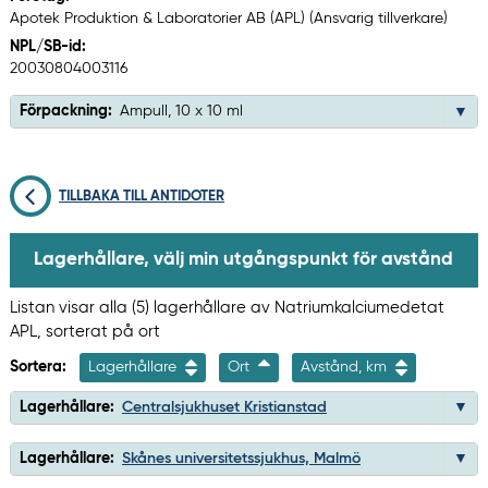
Apotek Produktion & Laboratorier AB (APL) (Ansvarig tillverkare)
NPL/SB-id:
20030804003116
Förpackning:
Ampull, 10 x 10 ml
TILLBAKA TILL ANTIDOTER
Lagerhållare, välj min utgångspunkt för avstånd
Listan visar alla (5) lagerhållare av Natriumkalciumedetat
APL, sorterat på ort
Sortera:
Lagerhållare
Ort
Avstånd, km
Lagerhållare:
Centralsjukhuset Kristianstad
Lagerhållare:
Skånes universitetssjukhus, Malmö