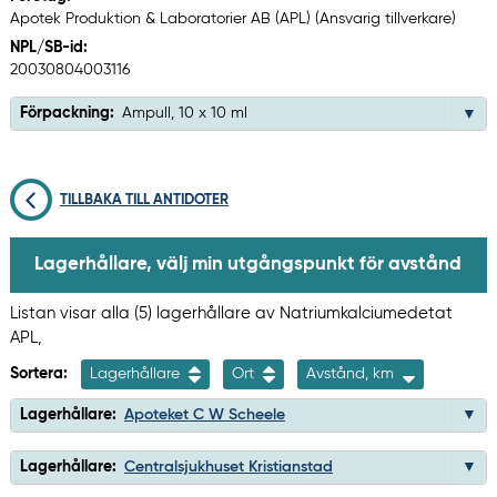
Apotek Produktion & Laboratorier AB (APL) (Ansvarig tillverkare)
NPL/SB-id:
20030804003116
Förpackning:
Ampull, 10 x 10 ml
TILLBAKA TILL ANTIDOTER
Lagerhållare, välj min utgångspunkt för avstånd
Listan visar alla (5) lagerhållare av Natriumkalciumedetat
APL,
Sortera:
Lagerhållare
Ort
Avstånd, km
Lagerhållare:
Apoteket C W Scheele
Lagerhållare:
Centralsjukhuset Kristianstad