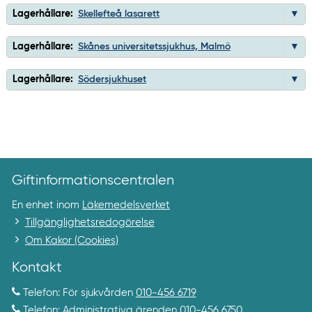
Lagerhållare:
Skellefteå lasarett
Lagerhållare:
Skånes universitetssjukhus, Malmö
Lagerhållare:
Södersjukhuset
Giftinformationscentralen
En enhet inom
Läkemedelsverket
Tillgänglighetsredogörelse
Om Kakor (Cookies)
Kontakt
Telefon: För sjukvården
010-456 6719
Telefon: Administrativa ärenden
010-456 6750