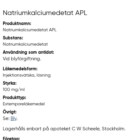
Natriumkalciumedetat APL
Produktnamn:
Natriumkalciumedetat APL
Substans:
Natriumkalciumedetat
Användning som antidot:
Vid blyförgiftning.
Läkemedelsform:
Injektionsvätska, lösning
Styrka:
100 mg/ml
Produkttyp:
Extemporeläkemedel
Övrigt:
Se:
Bly
.
Lagerhålls enbart på apoteket C W Scheele, Stockholm.
Företag: