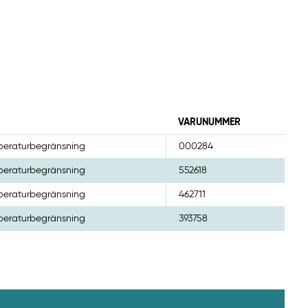
VARUNUMMER
mperaturbegränsning
000284
mperaturbegränsning
552618
mperaturbegränsning
462711
mperaturbegränsning
393758