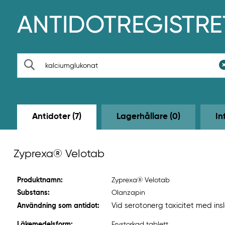
H
o
p
p
a
t
S
i
ö
l
k
l
h
u
v
Antidoter (7)
Lagerhållare (0)
In
u
d
i
n
Zyprexa® Velotab
n
e
h
Produktnamn:
Zyprexa® Velotab
å
l
Substans:
Olanzapin
l
Vid serotonerg toxicitet med ins
Användning som antidot:
e
t
Läkemedelsform:
Frystorkad tablett