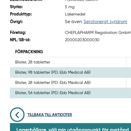
Styrka:
5 mg
Produkttyp:
Läkemedel
Se även:
Serotonergt syndrom
Övrigt:
Företag:
CHEPLAPHARM Registration GmbH (I
NPL/SB-id:
20000203000030
FÖRPACKNING
Blister, 28 tabletter
Blister, 98 tabletter (PD: Ebb Medical AB)
Blister, 28 tabletter (PD: Ebb Medical AB)
Blister, 56 tabletter (PD: Ebb Medical AB)
TILLBAKA TILL ANTIDOTER
Lagerhållare, välj min utgångspunkt för avstånd