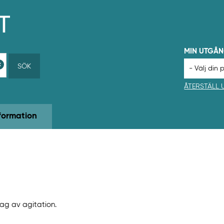
MIN UTGÅ
SÖK
ÅTERSTÄLL
formation
lag av agitation.