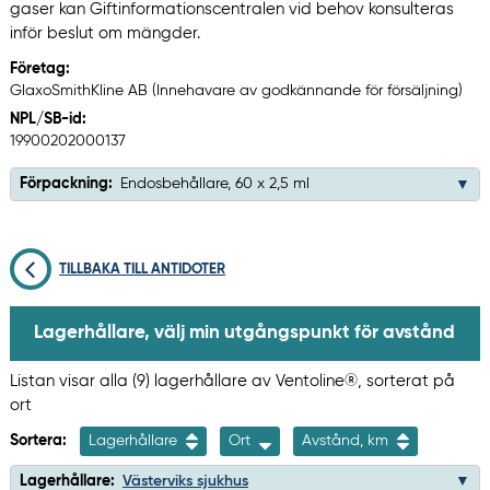
gaser kan Giftinformationscentralen vid behov konsulteras
inför beslut om mängder.
Företag:
GlaxoSmithKline AB (Innehavare av godkännande för försäljning)
NPL/SB-id:
19900202000137
Förpackning:
Endosbehållare, 60 x 2,5 ml
TILLBAKA TILL ANTIDOTER
Lagerhållare, välj min utgångspunkt för avstånd
Listan visar alla (9) lagerhållare av Ventoline®, sorterat på
ort
Sortera:
Lagerhållare
Ort
Avstånd, km
Lagerhållare:
Västerviks sjukhus