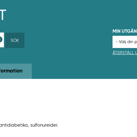
MIN UTGÅ
SÖK
ÅTERSTÄLL
formation
tidiabetika, sulfonureider.