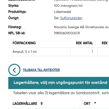
Styrka:
100 mikrogram/ml
Produkttyp:
Läkemedel
Se:
Sulfonureider
.
Övrigt:
Företag:
Novartis Sverige AB (Innehavare av
NPL/SB-id:
19890609000031
FÖRPACKNING
REK ANTAL
REK
Ampull, 5 x 1 ml
1
TILLBAKA TILL ANTIDOTER
Lagerhållare, välj min utgångspunkt för avstånd
Tabellen visar alla (1) lagerhållare av Sandostatin®, sor
LAGERHÅLLARE
ORT