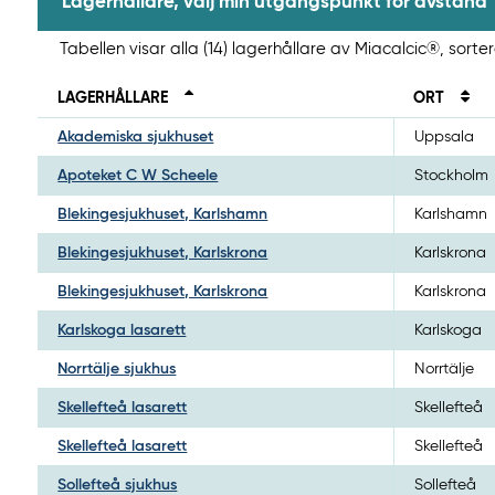
Lagerhållare, välj min utgångspunkt för avstånd
Tabellen visar alla (14) lagerhållare av Miacalcic®, sort
LAGERHÅLLARE
ORT
Akademiska sjukhuset
Uppsala
Apoteket C W Scheele
Stockholm
Blekingesjukhuset, Karlshamn
Karlshamn
Blekingesjukhuset, Karlskrona
Karlskrona
Blekingesjukhuset, Karlskrona
Karlskrona
Karlskoga lasarett
Karlskoga
Norrtälje sjukhus
Norrtälje
Skellefteå lasarett
Skellefteå
Skellefteå lasarett
Skellefteå
Sollefteå sjukhus
Sollefteå