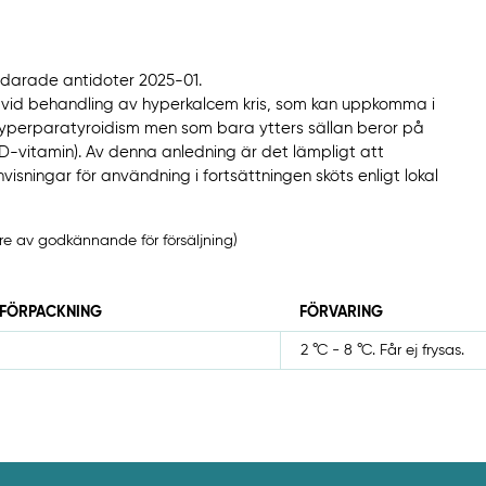
darade antidoter 2025-01.
tion vid behandling av hyperkalcem kris, som kan uppkomma i
yperparatyroidism men som bara ytters sällan beror på
 D-vitamin). Av denna anledning är det lämpligt att
isningar för användning i fortsättningen sköts enligt lokal
re av godkännande för försäljning)
 FÖRPACKNING
FÖRVARING
2 °C - 8 °C. Får ej frysas.