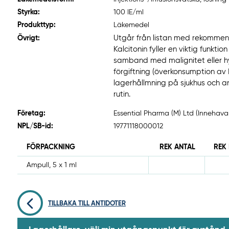
Styrka:
100 IE/ml
Produkttyp:
Läkemedel
Utgår från listan med rekommen
Övrigt:
Kalcitonin fyller en viktig funk
samband med malignitet eller h
förgiftning (överkonsumption av
lagerhållmning på sjukhus och anv
rutin.
Företag:
Essential Pharma (M) Ltd (Innehava
NPL/SB-id:
19771118000012
FÖRPACKNING
REK ANTAL
REK
Ampull, 5 x 1 ml
TILLBAKA TILL ANTIDOTER