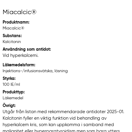
Miacalcic®
Produktnamn:
Miacalcic®
Substans:
Kalcitonin
Användning som antidot:
Vid hyperkalcemi.
Läkemedelsform:
Injektions-/infusionsvätska, lösning
Styrka:
100 IE/ml
Produkttyp:
Läkemedel
Övrigt:
Utgår från listan med rekommendarade antidoter 2025-01.
Kalcitonin fyller en viktig funktion vid behandling av
hyperkalcem kris, som kan uppkomma i samband med
malignitet eller hyperparatyroidism men som bara ytters