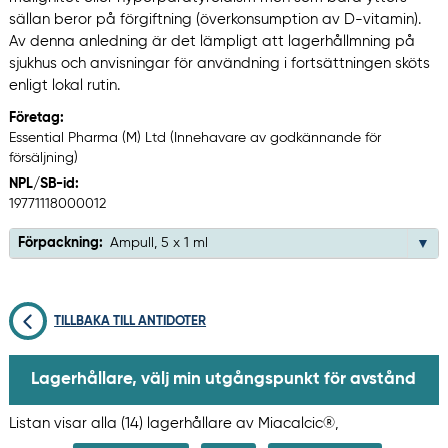
sällan beror på förgiftning (överkonsumption av D-vitamin).
Av denna anledning är det lämpligt att lagerhållmning på
sjukhus och anvisningar för användning i fortsättningen sköts
enligt lokal rutin.
Företag:
Essential Pharma (M) Ltd (Innehavare av godkännande för
försäljning)
NPL/SB-id:
19771118000012
Förpackning:
Ampull, 5 x 1 ml
TILLBAKA TILL ANTIDOTER
Lagerhållare, välj min utgångspunkt för avstånd
Listan visar alla (14) lagerhållare av Miacalcic®,