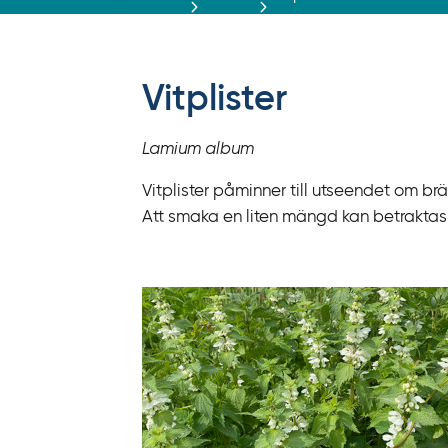
r
ä
f
f
Vitplister
y
t
Lamium album
a
f
Vitplister påminner till utseendet om b
ö
Att smaka en liten mängd kan betraktas 
r
d
i
r
e
k
t
l
ä