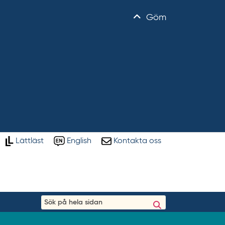
Göm
Lättläst
English
Kontakta oss
S
ö