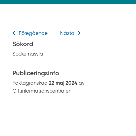
k
p
å
g
Relaterad information
i
Föregående
Nästa
f
Sökord
t
Sockernässla
i
n
f
Publiceringsinfo
o
Faktagranskad
22 maj 2024
av
r
Giftinformationscentralen
m
a
t
i
o
n