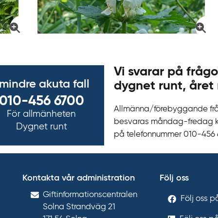
Vi svarar på frågo
 mindre akuta fall
dygnet runt, året 
010-456 6700
Allmänna/förebyggande fr
För allmänheten
besvaras måndag-fredag kl 
Dygnet runt
på telefonnummer 010‍-‍456
Kontakta vår administration
Följ oss
Gift­informations­centralen
Följ oss 
Solna Strandväg 21