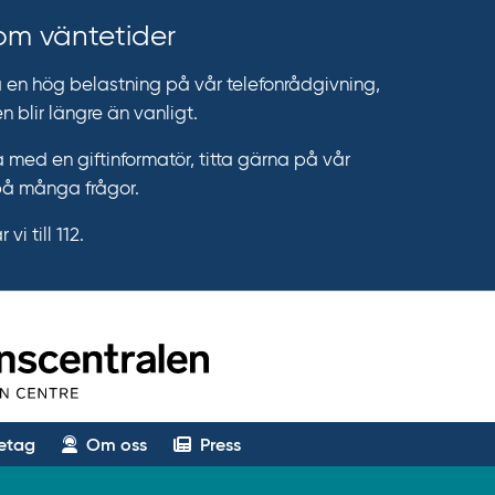
 om väntetider
n hög belastning på vår telefonrådgivning,
n blir längre än vanligt.
 med en giftinformatör, titta gärna på vår
på många frågor.
vi till 112.
etag
Om oss
Press