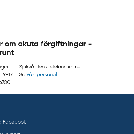
.
s
e
r om akuta förgiftningar -
runt
ågor
Sjukvårdens telefonnummer:
9‍‍-17
Se
Vårdpersonal
 6700
på Facebook