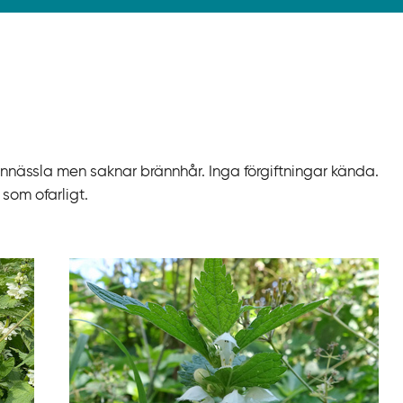
rännässla men saknar brännhår. Inga förgiftningar kända.
som ofarligt.