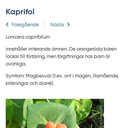
f
Kaprifol
f
y
Relaterad information
Föregående
Nästa
t
a
Lonicera caprifolium
f
ö
innehåller irriterande ämnen. De orangeröda bären
r
lockar till förtäring, men förgiftningar hos barn är
d
ovanliga.
i
Symtom: Magbesvär (t.ex. ont i magen, illamående,
r
kräkningar och diarré).
e
k
t
l
ä
n