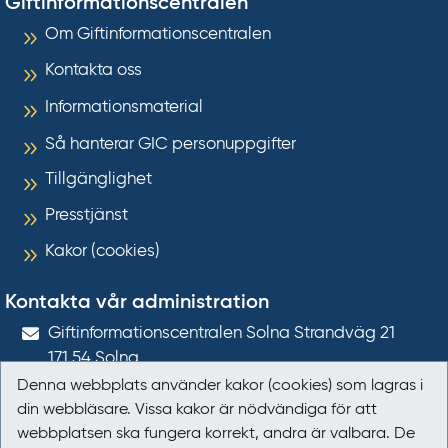
Giftinformationscentralen
Om Giftinformationscentralen
Kontakta oss
Informationsmaterial
Så hanterar GIC personuppgifter
Tillgänglighet
Presstjänst
Kakor (cookies)
Kontakta vår administration
Gift­informations­centralen Solna Strandväg 21
171 54
Solna
Denna webbplats använder kakor (cookies) som lagras i
giftinformation@gic.se
din webbläsare. Vissa kakor är nödvändiga för att
webbplatsen ska fungera korrekt, andra är valbara. De
Följ oss