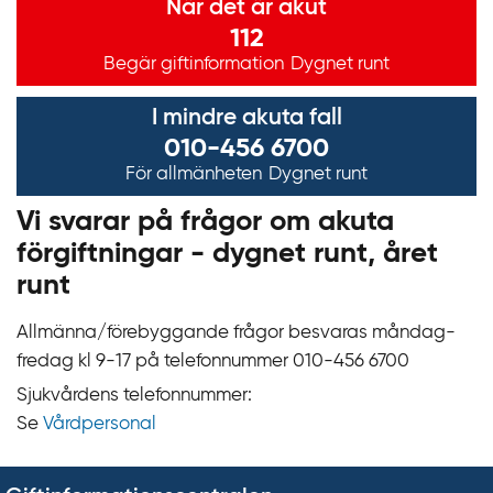
När det är akut
112
Begär giftinformation
Dygnet runt
I mindre akuta fall
010-456 6700
För allmänheten
Dygnet runt
Vi svarar på frågor om akuta
förgiftningar - dygnet runt, året
runt
Allmänna/förebyggande frågor besvaras måndag-
fredag kl 9‍‍-17 på telefonnummer 010‍-‍456 6700
Sjukvårdens telefonnummer:
Se
Vårdpersonal